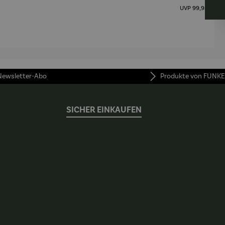
Regulärer Pre
4 Tassen &
Porzellan |
Porzellan
UVP
99,95 €
Untertass
4er Set
en mit
Metallgest
ell
 Newsletter-Abo
Produkte von FUNKE
SICHER EINKAUFEN