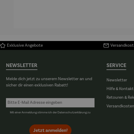
–
Fairy
kniend –
Ed
Elbphilhar
Rainfarn
©Antoine
Bia
monie
de Saint-
The
Exupéry
Exklusive Angebote
Versandkoste
NEWSLETTER
SERVICE
Melde dich jetzt zu unserem Newsletter an und
Newsletter
sicher dir einen exklusiven Rabatt!
Hilfe & Kontakt
Retouren & Re
Versandkoste
Mit einer Anmeldung stimme ich der
Datenschutzerklärung
zu
Jetzt anmelden!