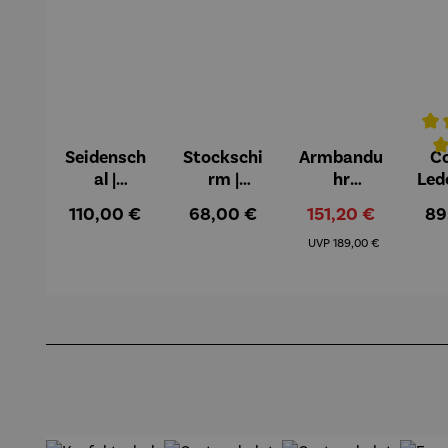
Seidensch
Stockschi
Armbandu
Co
Durc
al |
rm |
hr
Led
Seerosen –
Seerosen –
Bochum –
Leb
Regulärer Preis:
Regulärer Preis:
Verkaufspreis:
Reg
110,00 €
68,00 €
151,20 €
89
Claude
Claude
Limited
Regulärer Preis:
Monet
Monet
Edition
G
UVP
189,00 €
K
Produktgalerie überspringen