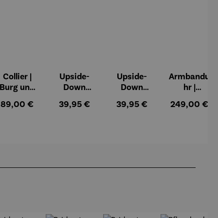
Collier |
Upside-
Upside-
Armbandu
Burg und
Down
Down
hr |
Sonne –
Schirm |
Schirm |
Walnussh
:
Regulärer Preis:
Regulärer Preis:
Regulärer Preis:
Regulärer Pr
89,00 €
39,95 €
39,95 €
249,00 €
Paul Klee
Seerosen –
Farbstudi
olz –
Claude
e –
Sendeschl
Monet
Wassily
uss
Kandinsky
s