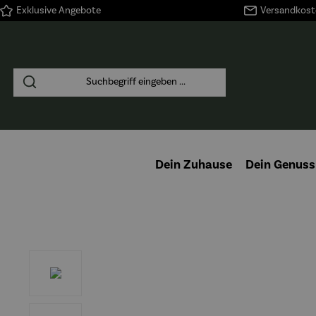
Exklusive Angebote
Versandkoste
springen
Zur Hauptnavigation springen
Dein Zuhause
Dein Genuss
Bildergalerie überspringen