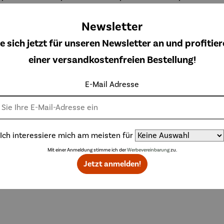
and –
Mondrian
– Claude
Kreis –
äuft
– Tableau
Monet
Künstler
Nr. IV
Wassily
Newsletter
Kandinsky
e sich jetzt für unseren Newsletter an und profitier
einer versandkostenfreien Bestellung!
Topseller der Kategorie Accessoires
E-Mail Adresse
t
Derzeit vergriffen
Ich interessiere mich am meisten für
Mit einer Anmeldung stimme ich der
Werbevereinbarung
zu.
Jetzt anmelden!