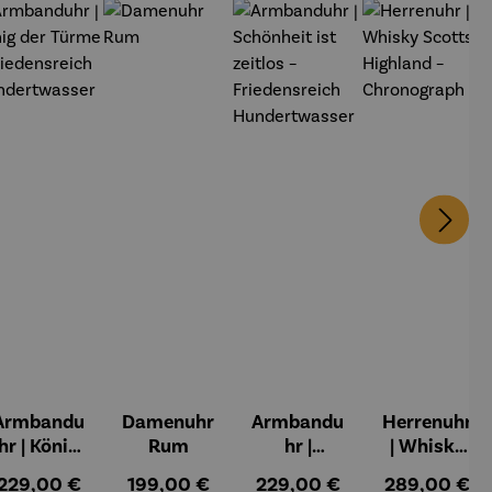
Armbandu
Damenuhr
Armbandu
Herrenuhr
hr | König
Rum
hr |
| Whisky
der Türme
Schönheit
Scotts
:
Regulärer Preis:
Regulärer Preis:
Regulärer Preis:
Regulärer Pr
229,00 €
199,00 €
229,00 €
289,00 €