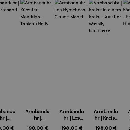
mbandu
Armbandu
Armbandu
Armbandu
hr |
hr |
hr | Les
hr | Kreise
derarm
Künstler
Nymphéas
in einem
ulärer Preis:
Regulärer Preis:
Regulärer Preis:
Regulärer Preis
9,00 €
198,00 €
198,00 €
198,00 €