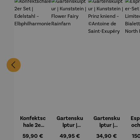
Konfektsc
Gartensku
Gartensku
Esp
hale 2er
lptur |
lptur |
och
Set |
Kunststei
Kunststei
7-
Regulärer Preis:
Regulärer Preis:
Regulärer Preis:
Reg
59,90 €
49,95 €
34,90 €
15
Edelstahl
n | Flower
n | Prinz
Li