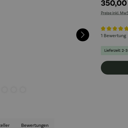
350,00
Preise inkl. Mw
Durchschnitt
1 Bewertung
Lieferzeit: 2-
eller
Bewertungen