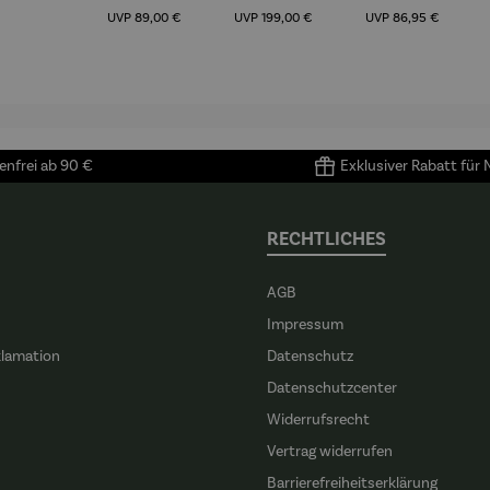
Regulärer Preis:
Regulärer Preis:
Regulärer Preis:
ition
UVP
89,00 €
UVP
199,00 €
UVP
86,95 €
letti &
 North
Face
nfrei ab 90 €
Exklusiver Rabatt für
RECHTLICHES
AGB
Impressum
klamation
Datenschutz
n
Datenschutzcenter
Widerrufsrecht
Vertrag widerrufen
Barrierefreiheitserklärung