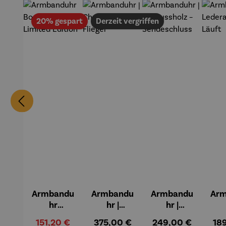
Rabatt
20% gespart
Derzeit vergriffen
Armbandu
Armbandu
Armbandu
Ar
hr
hr |
hr |
Bochum –
Chronogra
Walnussh
Le
Verkaufspreis:
Regulärer Preis:
Regulärer Preis:
Reg
151,20 €
375,00 €
249,00 €
18