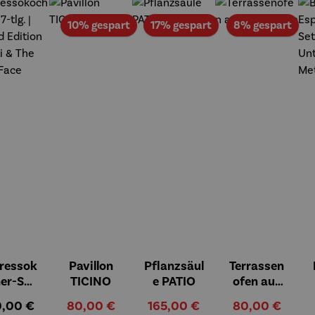
Rabatt
Rabatt
Raba
10% gespart
17% gespart
8% gespart
ressok
Pavillon
Pflanzsäul
Terrassen
er-Set
TICINO
e PATIO
ofen aus
tlg. |
Gusseisen
ulärer Preis:
Verkaufspreis:
Verkaufspreis:
Verkaufspreis:
0,00 €
80,00 €
165,00 €
80,00 €
mited
a