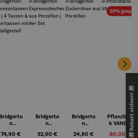
tt
20% gespart
🎁 Rabatt sichern! 🎁
Bridgerto
Bridgerto
Bridgerto
Pflanzban
n
n
n
k VANDA
Espressot
Espressob
Zuckerdos
Regulärer Preis:
Regulärer Preis:
Regulärer Preis:
Verkaufspre
74,90 €
32,90 €
24,90 €
80,00 €
ssen Set |
echer aus
e aus