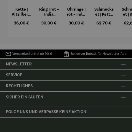
Kette |
Ring | rot –
Ohrringe |
Schmucks
Schm
Altsilber –
India
rot – India
et | Kette
et | 
rot India
Antik
Antik
& Ring rot
Regulärer Preis:
36,00 €
Regulärer Preis:
30,00 €
Regulärer Preis:
30,00 €
Regulärer Preis:
62,70 €
Regu
62,
Antik
– India
Ohrr
Antik
rot –
An
Versandkostenfrei ab 90 €
Exklusiver Rabatt für Newsletter-Abo
NEWSLETTER
SERVICE
RECHTLICHES
SICHER EINKAUFEN
FOLGE UNS UND VERPASSE KEINE AKTION!