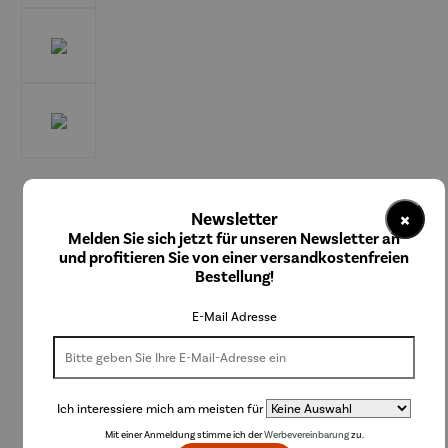
Sergio Engel
×
Newsletter
Schmuckset | Kette, Ohrringe & Ring rot – India
Melden Sie sich jetzt für unseren Newsletter an
Antik
und profitieren Sie von einer versandkostenfreien
Bestellung!
E-Mail Adresse
91,20 €
Preise inkl. MwSt. zzgl. Versandkosten
Ich interessiere mich am meisten für
Lieferzeit: 2-3 Tage
Mit einer Anmeldung stimme ich der
Werbevereinbarung
zu.