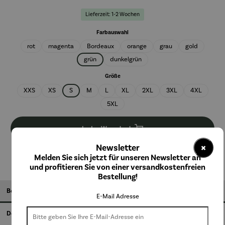
Lieferzeit: 1-2 Wochen
auswählen
Farbauswahl
rot
magenta
Bordeaux
orange
grau
gold
grün
dunkelgrün
auswählen
Größe
XXS
XS
S
M
L
XL
2XL
3XL
4XL
5XL
In den Warenkorb
×
Newsletter
Melden Sie sich jetzt für unseren Newsletter an
und profitieren Sie von einer versandkostenfreien
Bestellung!
Beschreibung
E-Mail Adresse
Details