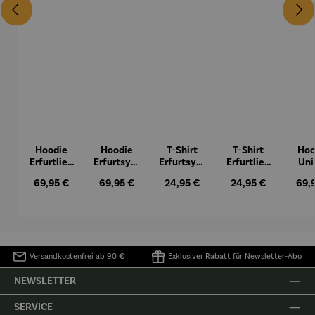
Hoodie
Hoodie
T-Shirt
T-Shirt
Hoo
Erfurtlieb
Erfurtsym
Erfurtsym
Erfurtlieb
Uni
e
bole
bole
e
Thür
Regulärer Preis:
Regulärer Preis:
Regulärer Preis:
Regulärer Preis:
Regu
69,95 €
69,95 €
24,95 €
24,95 €
69,
Hir
Versandkostenfrei ab 90 €
Exklusiver Rabatt für Newsletter-Abo
NEWSLETTER
SERVICE