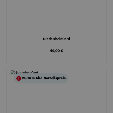
NiederrheinCard
Regulärer Preis:
49,00 €
26,10 €
Abo-Vorteilspreis