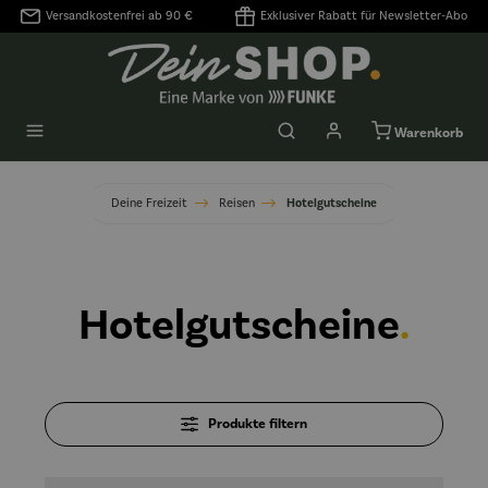
Versandkostenfrei ab 90 €
Exklusiver Rabatt für Newsletter-Abo
alt springen
Warenkorb
Deine Freizeit
Reisen
Hotelgutscheine
Hotelgutscheine
.
Produkte filtern