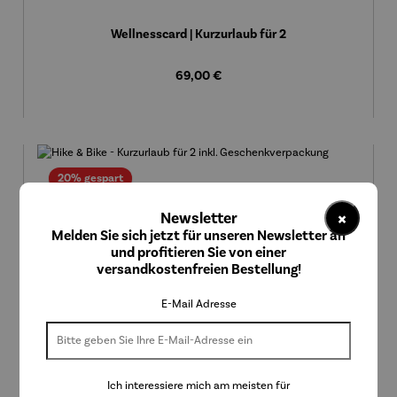
Wellnesscard | Kurzurlaub für 2
Regulärer Preis:
69,00 €
Rabatt
20% gespart
×
Newsletter
Melden Sie sich jetzt für unseren Newsletter an
und profitieren Sie von einer
versandkostenfreien Bestellung!
E-Mail Adresse
Ich interessiere mich am meisten für