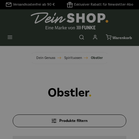
Versandkostenfrei ab 90 €
Exklusiver Rabatt für Newsletter-Abo
alt springen
Warenkorb
Dein Genuss
Spirituosen
Obstler
Obstler
.
Produkte filtern