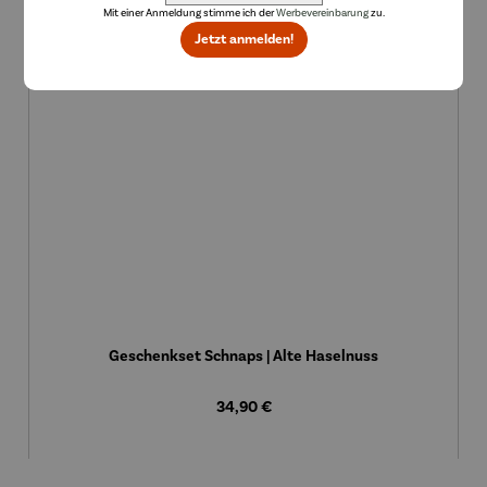
Mit einer Anmeldung stimme ich der
Werbevereinbarung
zu.
Jetzt anmelden!
Geschenkset Schnaps | Alte Haselnuss
Regulärer Preis:
34,90 €