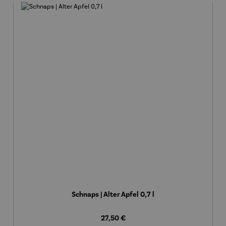
Schnaps | Alter Apfel 0,7 l
Regulärer Preis:
27,50 €