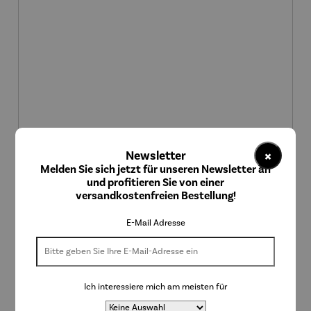
×
Newsletter
Melden Sie sich jetzt für unseren Newsletter an
und profitieren Sie von einer
Schnaps Geschenkset | Alte Marille in edler Holzbox
versandkostenfreien Bestellung!
Regulärer Preis:
34,90 €
E-Mail Adresse
Ich interessiere mich am meisten für