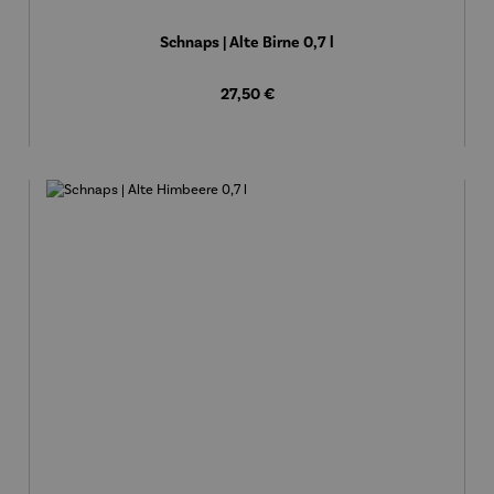
Schnaps | Alte Birne 0,7 l
Regulärer Preis:
27,50 €