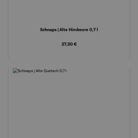
Schnaps | Alte Himbeere 0,7 l
Regulärer Preis:
27,50 €