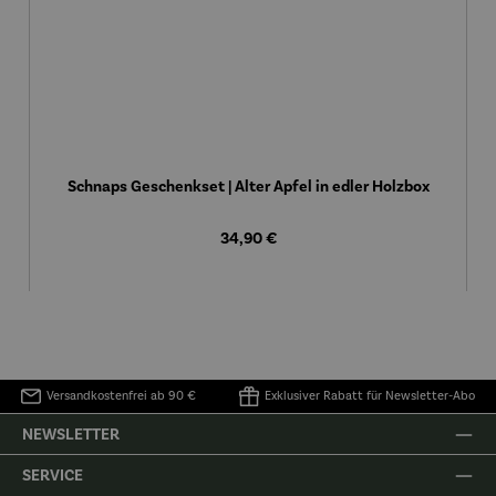
Schnaps Geschenkset | Alter Apfel in edler Holzbox
Regulärer Preis:
34,90 €
Versandkostenfrei ab 90 €
Exklusiver Rabatt für Newsletter-Abo
NEWSLETTER
SERVICE