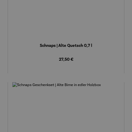
Schnaps | Alte Quetsch 0,7 l
Regulärer Preis:
27,50 €