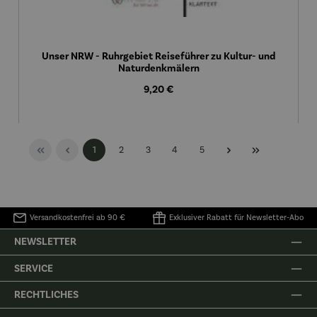
Unser NRW - Ruhrgebiet Reiseführer zu Kultur- und
Naturdenkmälern
Regulärer Preis:
9,20 €
Seite
Seite
Seite
Seite
Seite
1
2
3
4
5
Versandkostenfrei ab 90 €
Exklusiver Rabatt für Newsletter-Abo
NEWSLETTER
SERVICE
RECHTLICHES