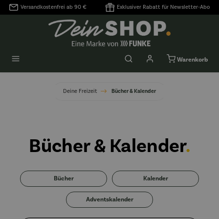
Versandkostenfrei ab 90 €
Exklusiver Rabatt für Newsletter-Abo
alt springen
Warenkorb
Deine Freizeit
Bücher & Kalender
Bücher & Kalender
.
Bücher
Kalender
Adventskalender