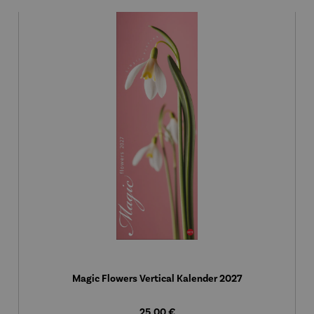
Magic Flowers Vertical Kalender 2027
Regulärer Preis:
25,00 €