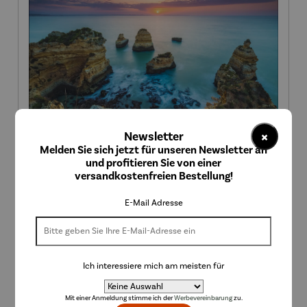
×
Newsletter
Melden Sie sich jetzt für unseren Newsletter an
und profitieren Sie von einer
versandkostenfreien Bestellung!
Horizonte Kalender 2027
E-Mail Adresse
Regulärer Preis:
28,00 €
Ich interessiere mich am meisten für
Mit einer Anmeldung stimme ich der
Werbevereinbarung
zu.