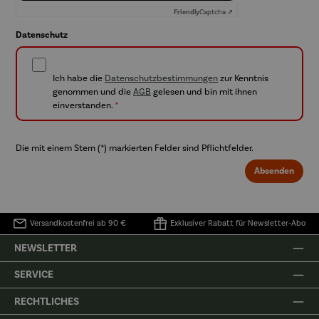
Friendly
Captcha ⇗
Datenschutz
Ich habe die
Datenschutzbestimmungen
zur Kenntnis
genommen und die
AGB
gelesen und bin mit ihnen
einverstanden.
*
Die mit einem Stern (*) markierten Felder sind Pflichtfelder.
Absenden
Versandkostenfrei ab 90 €
Exklusiver Rabatt für Newsletter-Abo
NEWSLETTER
SERVICE
RECHTLICHES