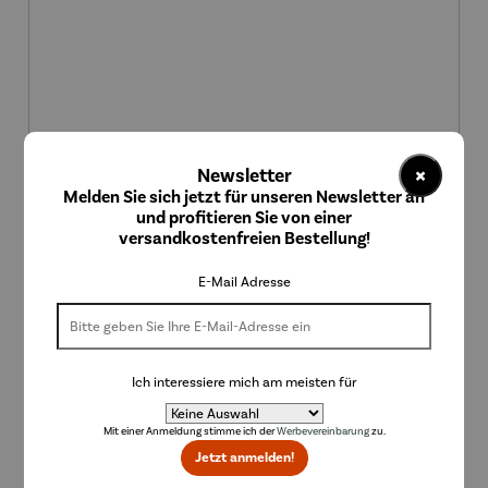
×
Newsletter
Melden Sie sich jetzt für unseren Newsletter an
und profitieren Sie von einer
T-Shirt Sauerland Hirsch - UNISEX
versandkostenfreien Bestellung!
Regulärer Preis:
37,95 €
E-Mail Adresse
Ich interessiere mich am meisten für
Mit einer Anmeldung stimme ich der
Werbevereinbarung
zu.
Jetzt anmelden!