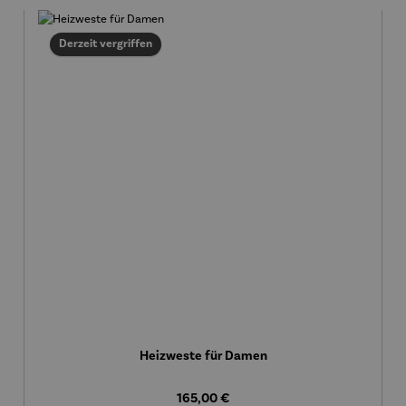
Derzeit vergriffen
Heizweste für Damen
Regulärer Preis:
165,00 €