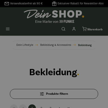
Versandkostenfrei ab 90 €
Exklusiver Rabatt für Newsletter-Abo
alt springen
Warenkorb
Dein Lifestyle
Bekleidung & Accessoires
Bekleidung
Bekleidung
.
Produkte filtern
Seite
Seite
Seite