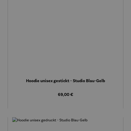
Hoodie unisex gestickt - Studio Blau-Gelb
Regulärer Preis:
69,00 €