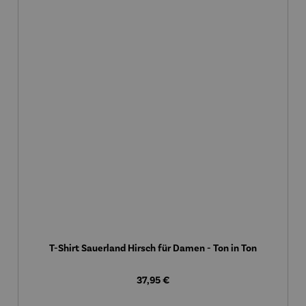
T-Shirt Sauerland Hirsch für Damen - Ton in Ton
Regulärer Preis:
37,95 €