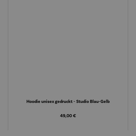
Hoodie unisex gedruckt - Studio Blau-Gelb
Regulärer Preis:
49,00 €