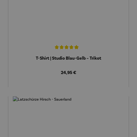
Durchschnittliche Bewertung von 5 von 5 Sternen
T-Shirt | Studio Blau-Gelb – Trikot
Regulärer Preis:
24,95 €