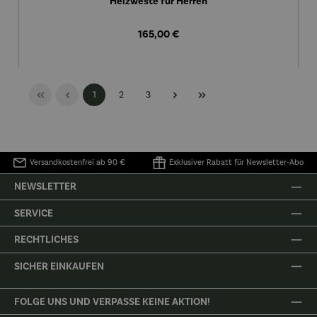
Heizweste für Herren
Regulärer Preis:
165,00 €
Seite
Seite
Seite
1
2
3
Versandkostenfrei ab 90 €
Exklusiver Rabatt für Newsletter-Abo
NEWSLETTER
SERVICE
RECHTLICHES
SICHER EINKAUFEN
FOLGE UNS UND VERPASSE KEINE AKTION!