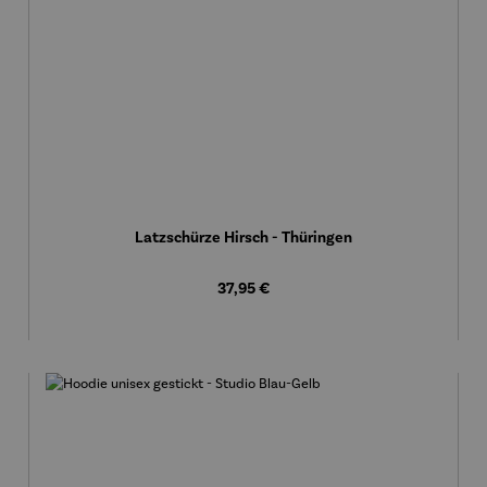
Latzschürze Hirsch - Thüringen
Regulärer Preis:
37,95 €