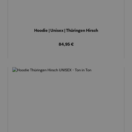
Hoodie | Unisex | Thüringen Hirsch
Regulärer Preis:
84,95 €