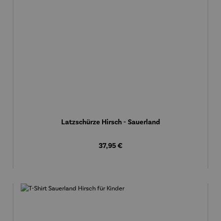
Latzschürze Hirsch - Sauerland
Regulärer Preis:
37,95 €