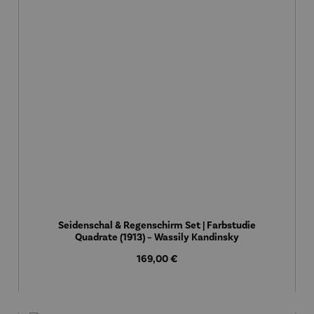
Seidenschal & Regenschirm Set | Farbstudie
Quadrate (1913) – Wassily Kandinsky
Regulärer Preis:
169,00 €