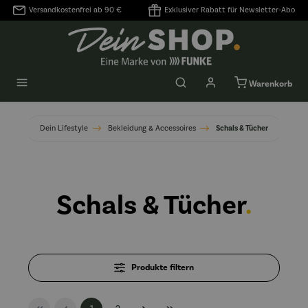
Versandkostenfrei ab 90 €
Exklusiver Rabatt für Newsletter-Abo
alt springen
Warenkorb
Dein Lifestyle
Bekleidung & Accessoires
Schals & Tücher
Schals & Tücher
.
Produkte filtern
Seite
Seite