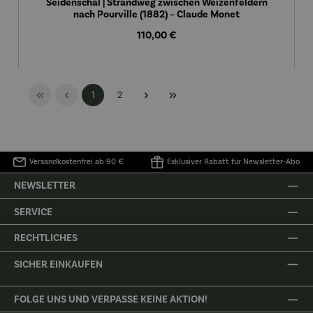
Seidenschal | Strandweg zwischen Weizenfeldern
nach Pourville (1882) – Claude Monet
Regulärer Preis:
110,00 €
Seite
Seite
1
2
Versandkostenfrei ab 90 €
Exklusiver Rabatt für Newsletter-Abo
NEWSLETTER
SERVICE
RECHTLICHES
SICHER EINKAUFEN
FOLGE UNS UND VERPASSE KEINE AKTION!