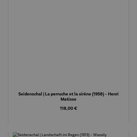
Seidenschal | La perruche et la sirène (1958) – Henri
Matisse
Regulärer Preis:
118,00 €