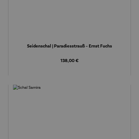
Seidenschal | Paradiesstrauß – Ernst Fuchs
Regulärer Preis:
138,00 €