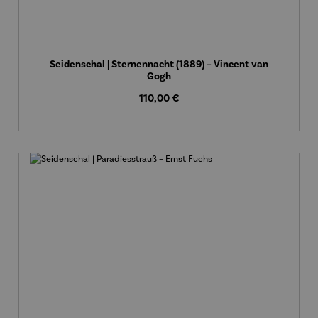
Seidenschal | Sternennacht (1889) – Vincent van
Gogh
Regulärer Preis:
110,00 €