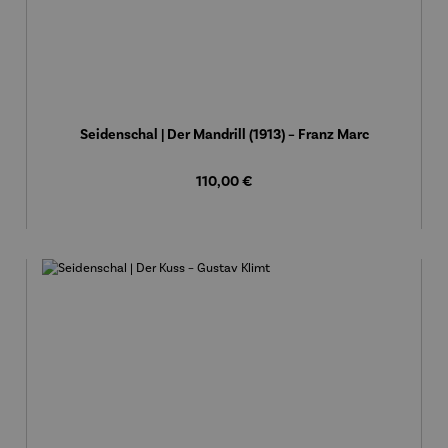
Seidenschal | Der Mandrill (1913) – Franz Marc
Regulärer Preis:
110,00 €