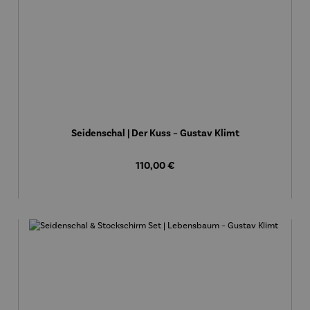
Seidenschal | Der Kuss – Gustav Klimt
Regulärer Preis:
110,00 €