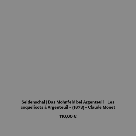
Seidenschal | Das Mohnfeld bei Argenteuil - Les
coquelicots à Argenteuil – (1873) – Claude Monet
Regulärer Preis:
110,00 €