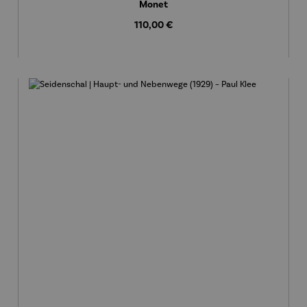
Monet
Regulärer Preis:
110,00 €