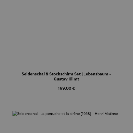
Seidenschal & Stockschirm Set | Lebensbaum –
Gustav Klimt
Regulärer Preis:
169,00 €