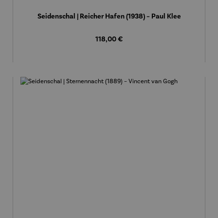
Seidenschal | Reicher Hafen (1938) – Paul Klee
Regulärer Preis:
118,00 €