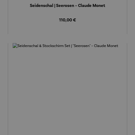
Seidenschal | Seerosen – Claude Monet
Regulärer Preis:
110,00 €