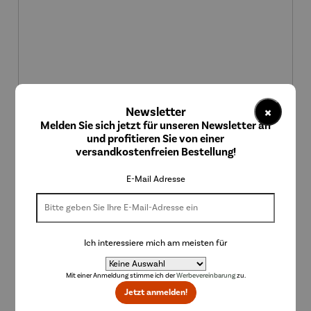
×
Newsletter
Melden Sie sich jetzt für unseren Newsletter an
und profitieren Sie von einer
Schal Samira
versandkostenfreien Bestellung!
Regulärer Preis:
118,00 €
E-Mail Adresse
Ich interessiere mich am meisten für
Mit einer Anmeldung stimme ich der
Werbevereinbarung
zu.
Jetzt anmelden!