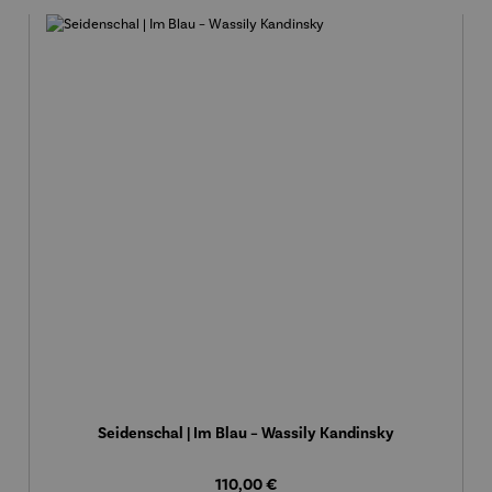
Seidenschal | Im Blau – Wassily Kandinsky
Regulärer Preis:
110,00 €