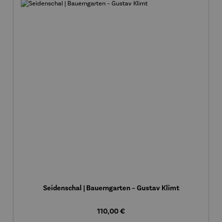
Seidenschal | Bauerngarten – Gustav Klimt
Regulärer Preis:
110,00 €