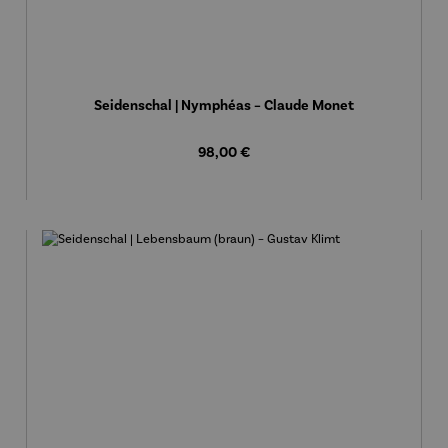
Seidenschal | Nymphéas – Claude Monet
Regulärer Preis:
98,00 €