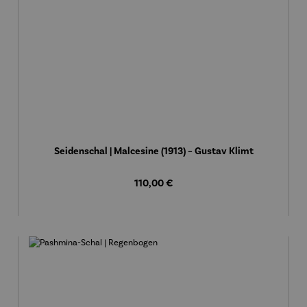
Seidenschal | Malcesine (1913) – Gustav Klimt
Regulärer Preis:
110,00 €