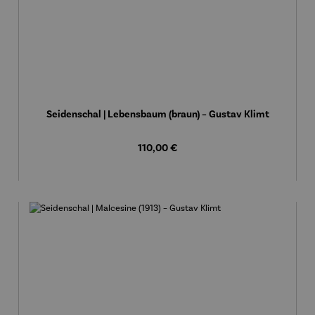
Seidenschal | Lebensbaum (braun) – Gustav Klimt
Regulärer Preis:
110,00 €