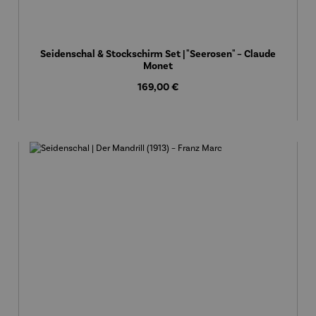
Seidenschal & Stockschirm Set | "Seerosen" – Claude
Monet
Regulärer Preis:
169,00 €