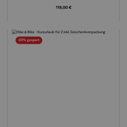
Regulärer Preis:
119,00 €
Rabatt
20% gespart