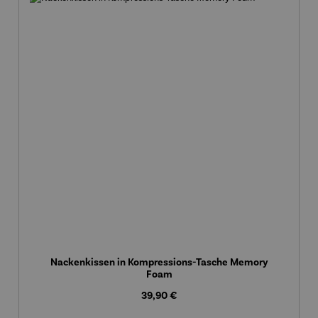
Nackenkissen in Kompressions-Tasche Memory
Foam
Regulärer Preis:
39,90 €