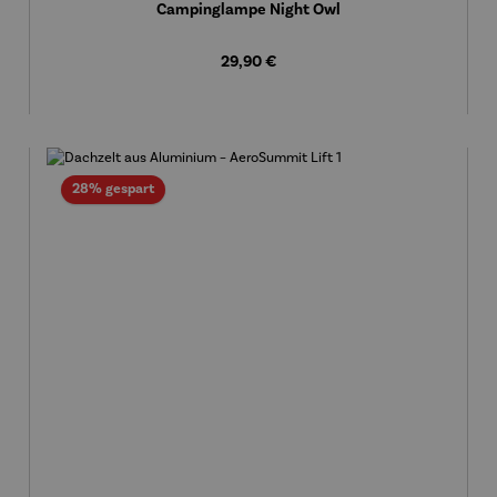
Campinglampe Night Owl
Regulärer Preis:
29,90 €
Rabatt
28% gespart