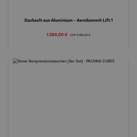
Dachzelt aus Aluminium – AeroSummit Lift 1
Verkaufspreis:
1.589,00 €
Regulärer Preis:
UVP
2.199,00 €