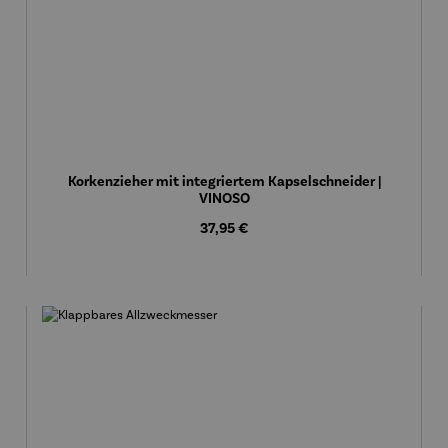
Korkenzieher mit integriertem Kapselschneider |
VINOSO
Regulärer Preis:
37,95 €