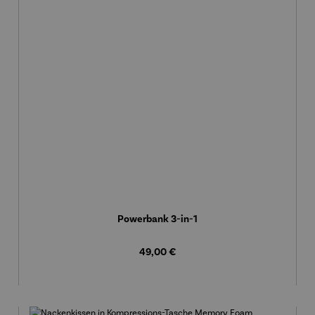
Powerbank 3-in-1
Regulärer Preis:
49,00 €