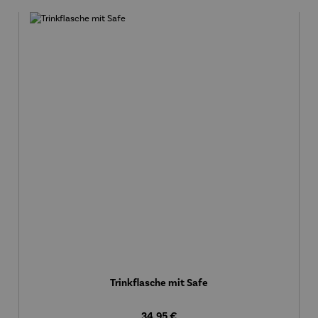
Trinkflasche mit Safe
Regulärer Preis:
34,95 €