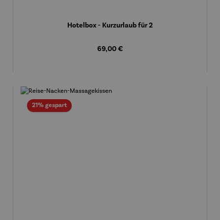
Hotelbox - Kurzurlaub für 2
Regulärer Preis:
69,00 €
Rabatt
21% gespart