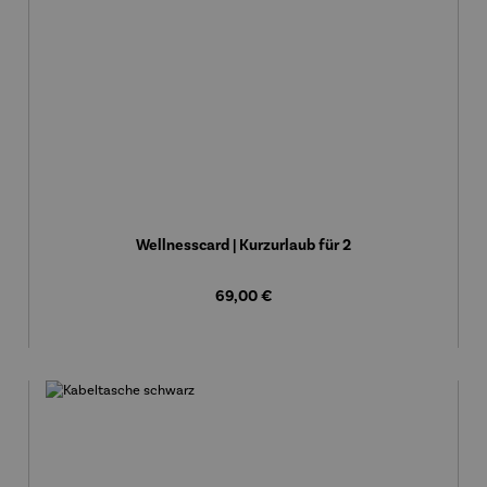
Wellnesscard | Kurzurlaub für 2
Regulärer Preis:
69,00 €