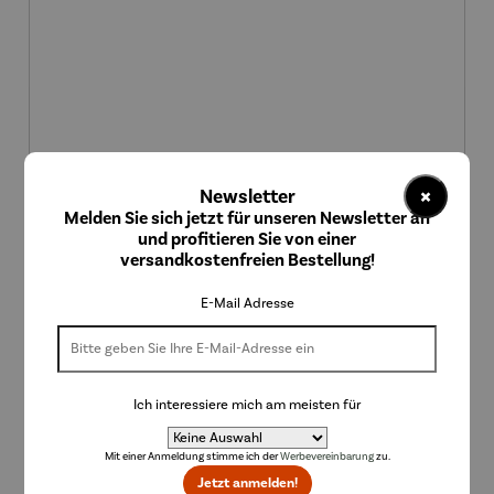
×
Newsletter
Melden Sie sich jetzt für unseren Newsletter an
und profitieren Sie von einer
versandkostenfreien Bestellung!
Klappbares Allzweckmesser
E-Mail Adresse
Regulärer Preis:
19,95 €
Ich interessiere mich am meisten für
Mit einer Anmeldung stimme ich der
Werbevereinbarung
zu.
Jetzt anmelden!