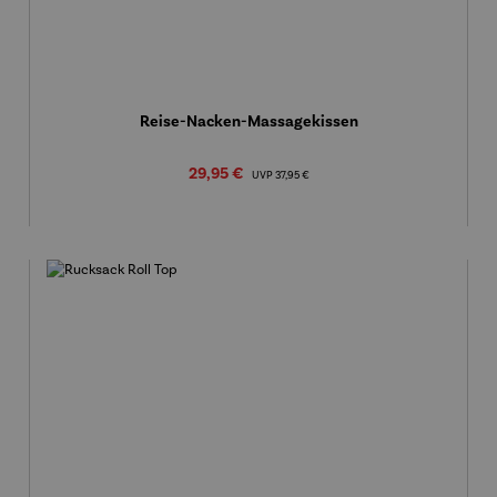
Reise-Nacken-Massagekissen
Verkaufspreis:
29,95 €
Regulärer Preis:
UVP
37,95 €