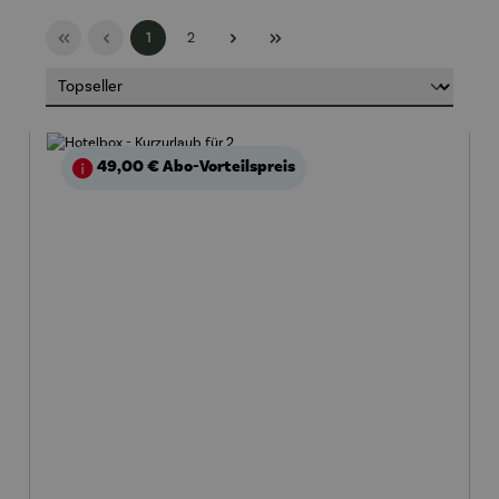
Seite
Seite
1
2
49,00 €
Abo-Vorteilspreis