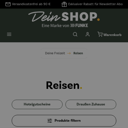
Versandkostenfrei ab 90 €
Exklusiver Rabatt für Newsletter-Abo
alt springen
Warenkorb
Deine Freizeit
Reisen
Reisen
.
Hotelgutscheine
Draußen Zuhause
Produkte filtern