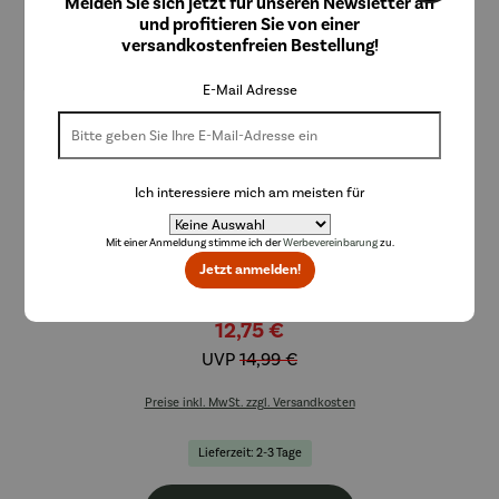
Melden Sie sich jetzt für unseren Newsletter an
und profitieren Sie von einer
versandkostenfreien Bestellung!
E-Mail Adresse
S&P Werbeartikel
Emil Kids-Set Radio Bochum
Ich interessiere mich am meisten für
Mit einer Anmeldung stimme ich der
Werbevereinbarung
zu.
Jetzt anmelden!
Rabatt
15% gespart
12,75 €
UVP
14,99 €
Preise inkl. MwSt. zzgl. Versandkosten
Lieferzeit: 2-3 Tage