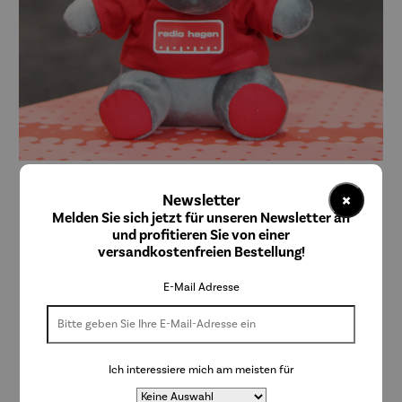
×
Newsletter
S&P Werbeartikel
Melden Sie sich jetzt für unseren Newsletter an
Plüschelch "Emil" Radio Hagen
und profitieren Sie von einer
versandkostenfreien Bestellung!
E-Mail Adresse
14,99 €
Preise inkl. MwSt. zzgl. Versandkosten
Ich interessiere mich am meisten für
Lieferzeit: 2-3 Tage