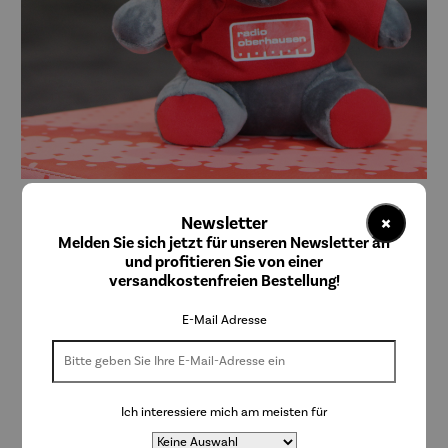
×
Newsletter
S&P Werbeartikel
Melden Sie sich jetzt für unseren Newsletter an
Plüschelch "Emil" Radio Oberhausen
und profitieren Sie von einer
versandkostenfreien Bestellung!
E-Mail Adresse
14,99 €
Preise inkl. MwSt. zzgl. Versandkosten
Ich interessiere mich am meisten für
Lieferzeit: 2-3 Tage