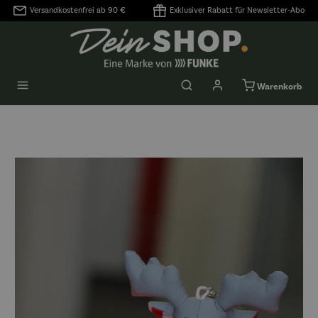
Versandkostenfrei ab 90 €
Exklusiver Rabatt für Newsletter-Abo
alt springen
Warenkorb
Bildergalerie überspringen