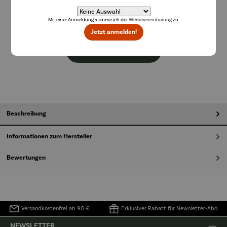
Durchschnittliche Bewertung von 5 von 5 Sternen
1 Bewertung
Mit einer Anmeldung stimme ich der
Werbevereinbarung
zu.
Lieferzeit: 2-3 Tage
Jetzt anmelden!
In den Warenkorb
Beschreibung
Informationen zum Hersteller
Bewertungen
Versandkostenfrei ab 90 €
Exklusiver Rabatt für Newsletter-Abo
NEWSLETTER