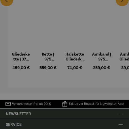
Gliederke
Kette |
Halskette
Armband |
Arm
tte | 375
375
Gliederke
375
Glie
Gelbgold
Gelbgold
tte |
Gelbgold
tt
Regulärer Preis:
Regulärer Preis:
Regulärer Preis:
Regulärer Preis:
Regu
459,00 €
559,00 €
74,00 €
259,00 €
39,
– Fantasie
rhodiniert
– Fantasie
rhodi
oder
od
vergoldet
verg
Versandkostenfrei ab 90 €
Exklusiver Rabatt für Newsletter-Abo
NEWSLETTER
SERVICE