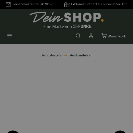
Versandkostenfrei ab 90 €
Exklusiver Rabatt für Newsletter-Abo
alt springen
Warenkorb
Dein Lifestyle
Armbanduhren
Bildergalerie überspringen