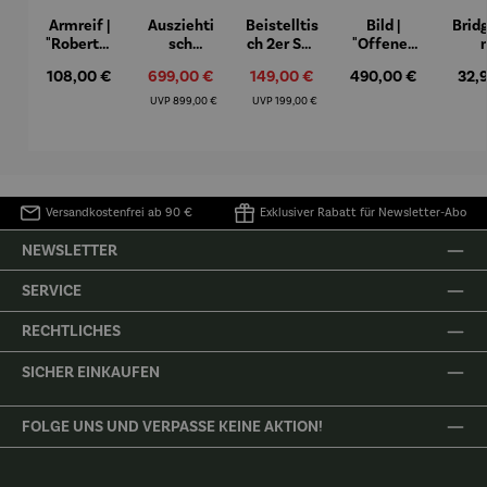
Armreif |
Ausziehti
Beistelltis
Bild |
Brid
"Roberta"
sch
ch 2er Set
"Offenes
– Anna
Aluminiu
– Dalias
Fenster in
Espr
Regulärer Preis:
Verkaufspreis:
Verkaufspreis:
Regulärer Preis:
Regu
108,00 €
699,00 €
149,00 €
490,00 €
32,
Mütz
m – Valor
Collioure"
eche
(1905) -
Porze
Regulärer Preis:
Regulärer Preis:
UVP
899,00 €
UVP
199,00 €
Henri
4er
Matisse
Versandkostenfrei ab 90 €
Exklusiver Rabatt für Newsletter-Abo
NEWSLETTER
SERVICE
RECHTLICHES
SICHER EINKAUFEN
FOLGE UNS UND VERPASSE KEINE AKTION!