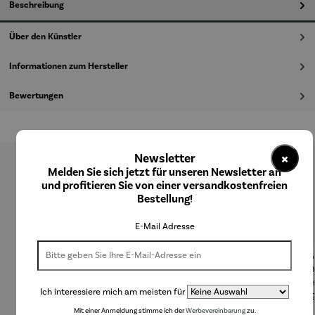
Beschreibung
Über den Künstler
Informationen zum Hersteller
Bewertungen
×
Newsletter
Melden Sie sich jetzt für unseren Newsletter an
Produktgalerie überspringen
und profitieren Sie von einer versandkostenfreien
Bestellung!
Kunden kauften auch
E-Mail Adresse
Rabatt
Rabatt
30% gespart
30% gespart
Ich interessiere mich am meisten für
Mit einer Anmeldung stimme ich der
Werbevereinbarung
zu.