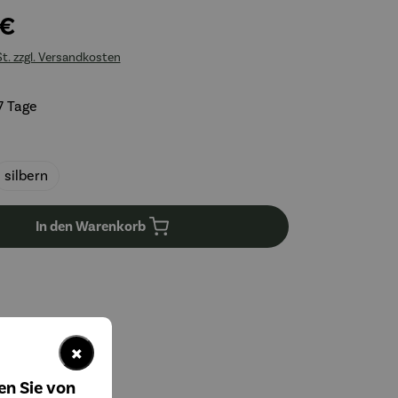
 €
St. zzgl. Versandkosten
7 Tage
uswählen
silbern
In den Warenkorb
×
en Sie von