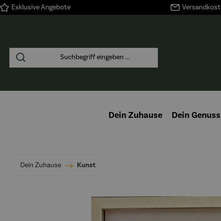
Exklusive Angebote
Versandkoste
springen
Zur Hauptnavigation springen
Dein Zuhause
Dein Genuss
Dein Zuhause
Kunst
Bildergalerie überspringen