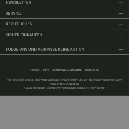
NEWSLETTER
SERVICE
RECHTLICHES
SICHER EINKAUFEN
FOLGE UNS UND VERPASSE KEINE AKTION!
Kontakt
Hilfe
Retouren & Reklamation
Impressum
Alle Preise inkl. gesetzl. Mehrwertsteuer zzgl.
Versandkosten
und ggf. Nachnahmegebühren, wenn
nicht anders angegeben.
© 2026 regioshop - Alle Rechte vorbehalten. Theme by
ThemeWare®