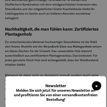
eine wohltuende, gleichmäßige Tiefenwärme für Rücken und
Sitzfläche.In Kombination mit dem windgeschützten Innenraum des
Strandkorbs und der mitgelieferten Gratis-Kuscheldecke bleibt Ihr
Lieblingsplatz im Garten auch an kühleren Abenden wunderbar
behaglich.
Nachhaltigkeit, die man fühlen kann: Zertifiziertes
Plantagenholz
Ein entscheidendes Merkmal hochwertiger Strandkörbe ist die Wahl
des Holzes. Modelle wie der
Strandkorb Düne aus Mahagoniholz
setzen
ein klares Zeichen für die Umwelt. Das verwendete Holz stammt
ausschließlich aus zertifiziertem Plantagenanbau. Das bedeutet: Für
jedes genutzte Stück Holz wird sichergestellt, dass der Waldbestand
erhalten bleibt.
Mahagoni ist dabei nicht nur ökologisch sinnvoll, sondern durch seine
natürliche Ölhaltigkeit extrem witterungsbeständig. Es arbeitet kaum,
×
verzieht sich nicht und behält über Jahre seine edle Anmutung, ganz
Newsletter
ohne chemische Keulen.
Melden Sie sich jetzt für unseren Newsletter an
und profitieren Sie von einer versandkostenfreien
Bestellung!
Was einen Premium-Strandkorb von der Masse
abhebt