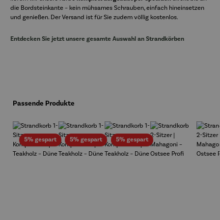
die Bordsteinkante – kein mühsames Schrauben, einfach hineinsetzen
und genießen. Der Versand ist für Sie zudem völlig kostenlos.
Entdecken Sie jetzt unsere gesamte Auswahl an Strandkörben
Produktgalerie überspringen
Passende Produkte
Rabatt
Rabatt
Rabatt
5% gespart
5% gespart
5% gespart