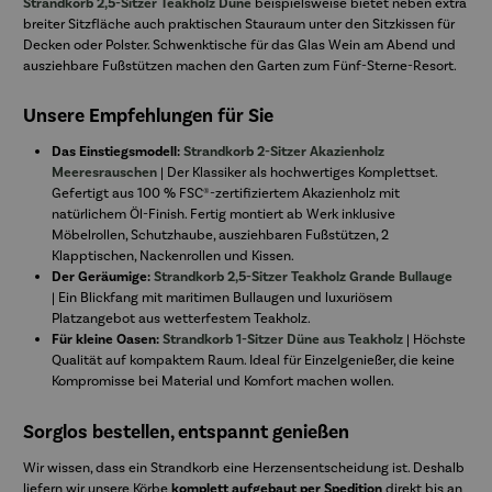
Strandkorb 2,5-Sitzer Teakholz Düne
beispielsweise bietet neben extra
breiter Sitzfläche auch praktischen Stauraum unter den Sitzkissen für
Decken oder Polster. Schwenktische für das Glas Wein am Abend und
ausziehbare Fußstützen machen den Garten zum Fünf-Sterne-Resort.
Unsere Empfehlungen für Sie
Das Einstiegsmodell:
Strandkorb 2-Sitzer Akazienholz
Meeresrauschen
| Der Klassiker als hochwertiges Komplettset.
Gefertigt aus 100 % FSC®-zertifiziertem Akazienholz mit
natürlichem Öl-Finish. Fertig montiert ab Werk inklusive
Möbelrollen, Schutzhaube, ausziehbaren Fußstützen, 2
Klapptischen, Nackenrollen und Kissen.
Der Geräumige:
Strandkorb 2,5-Sitzer Teakholz Grande Bullauge
| Ein Blickfang mit maritimen Bullaugen und luxuriösem
Platzangebot aus wetterfestem Teakholz.
Für kleine Oasen:
Strandkorb 1-Sitzer Düne aus Teakholz
| Höchste
Qualität auf kompaktem Raum. Ideal für Einzelgenießer, die keine
Kompromisse bei Material und Komfort machen wollen.
Sorglos bestellen, entspannt genießen
Wir wissen, dass ein Strandkorb eine Herzensentscheidung ist. Deshalb
liefern wir unsere Körbe
komplett aufgebaut per Spedition
direkt bis an