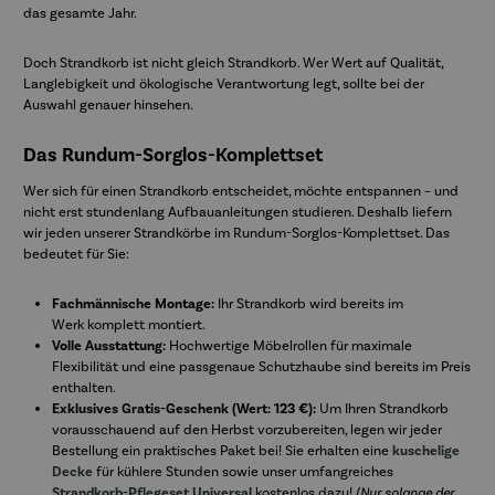
das gesamte Jahr.
Doch Strandkorb ist nicht gleich Strandkorb. Wer Wert auf Qualität,
Langlebigkeit und ökologische Verantwortung legt, sollte bei der
Auswahl genauer hinsehen.
Das Rundum-Sorglos-Komplettset
Wer sich für einen Strandkorb entscheidet, möchte entspannen – und
nicht erst stundenlang Aufbauanleitungen studieren. Deshalb liefern
wir jeden unserer Strandkörbe im Rundum-Sorglos-Komplettset. Das
bedeutet für Sie:
Fachmännische Montage:
Ihr Strandkorb
wird bereits im
Werk
komplett montiert.
Volle Ausstattung:
Hochwertige Möbelrollen für maximale
Flexibilität und eine passgenaue Schutzhaube sind bereits im Preis
enthalten.
Exklusives Gratis-Geschenk (Wert: 123 €):
Um Ihren Strandkorb
vorausschauend auf den Herbst vorzubereiten, legen wir jeder
Bestellung ein praktisches Paket bei! Sie erhalten eine
kuschelige
Decke
für kühlere Stunden sowie unser umfangreiches
Strandkorb-Pflegeset Universal
kostenlos dazu!
(Nur solange der