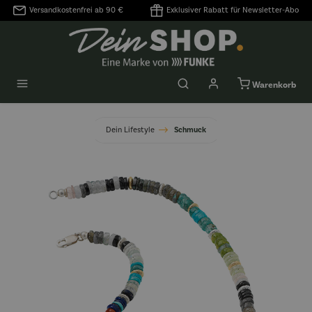
Versandkostenfrei ab 90 €
Exklusiver Rabatt für Newsletter-Abo
alt springen
Warenkorb
Dein Lifestyle
Schmuck
Bildergalerie überspringen