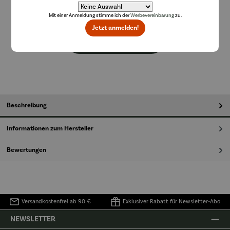
Lieferzeit: 14 Tage
Mit einer Anmeldung stimme ich der
Werbevereinbarung
zu.
Jetzt anmelden!
In den Warenkorb
Beschreibung
Informationen zum Hersteller
Bewertungen
Versandkostenfrei ab 90 €
Exklusiver Rabatt für Newsletter-Abo
NEWSLETTER