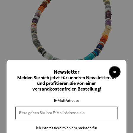
×
Newsletter
Melden Sie sich jetzt für unseren Newsletter an
ars mundi
und profitieren Sie von einer
Collier | Farbenfreude
versandkostenfreien Bestellung!
E-Mail Adresse
320,00 €
Preise inkl. MwSt. zzgl. Versandkosten
Ich interessiere mich am meisten für