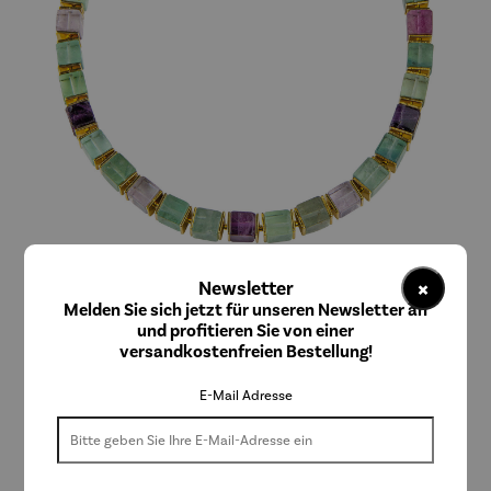
×
Newsletter
ars mundi
Melden Sie sich jetzt für unseren Newsletter an
Collier | Nordlicht – Petra Waszak
und profitieren Sie von einer
versandkostenfreien Bestellung!
E-Mail Adresse
298,00 €
Preise inkl. MwSt. zzgl. Versandkosten