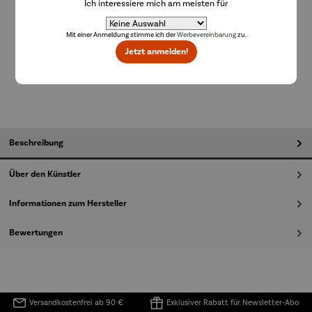
Ich interessiere mich am meisten für
Lieferzeit: 14 Tage
Mit einer Anmeldung stimme ich der
Werbevereinbarung
zu.
Jetzt anmelden!
In den Warenkorb
Beschreibung
Über den Künstler
Informationen zum Hersteller
Bewertungen
Versandkostenfrei ab 90 €
Exklusiver Rabatt für Newsletter-Abo