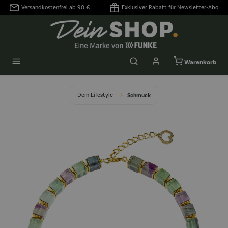
Versandkostenfrei ab 90 €
Exklusiver Rabatt für Newsletter-Abo
alt springen
Warenkorb
Dein Lifestyle
Schmuck
Bildergalerie überspringen