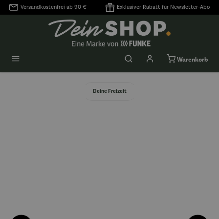
Versandkostenfrei ab 90 €
Exklusiver Rabatt für Newsletter-Abo
alt springen
Warenkorb
Deine Freizeit
Bildergalerie überspringen