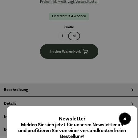
Preise inkl. MwSt. zzgl. Versandkosten
Lieferzeit: 3-4 Wochen
auswählen
Größe
L
M
In den Warenkorb
Beschreibung
Details
×
Informationen zum Hersteller
Newsletter
Melden Sie sich jetzt für unseren Newsletter an
Bewertungen
und profitieren Sie von einer versandkostenfreien
Bestellung!