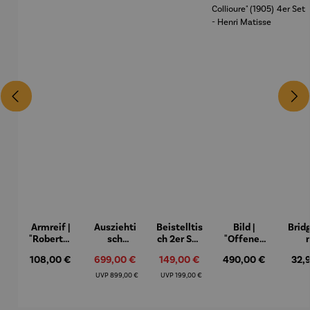
Armreif |
Ausziehti
Beistelltis
Bild |
Brid
"Roberta"
sch
ch 2er Set
"Offenes
– Anna
Aluminiu
– Dalias
Fenster in
Espr
Regulärer Preis:
Verkaufspreis:
Verkaufspreis:
Regulärer Preis:
Regu
108,00 €
699,00 €
149,00 €
490,00 €
32,
Mütz
m – Valor
Collioure"
eche
(1905) -
Porze
Regulärer Preis:
Regulärer Preis:
UVP
899,00 €
UVP
199,00 €
Henri
4er
Matisse