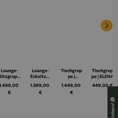
Lounge-
Lounge-
Tischgrup
Tischgrup
Sitzgrupp
Ecksitzgr
pe |
pe | ELENA
e | TULUM
uppe |
TULUM
:
Regulärer Preis:
Regulärer Preis:
Regulärer Preis:
Regulärer Pr
1.499,00
1.599,00
1.449,00
449,00 €
TULUM
€
€
€