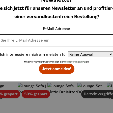
en
e sich jetzt für unseren Newsletter an und profitier
einer versandkostenfreien Bestellung!
 das Gartenmöbel Lounge Set Noja schafft eine entspannte Woh
E-Mail Adresse
Ich interessiere mich am meisten für
Mit einer Anmeldung stimme ich der
Werbevereinbarung
zu.
Weitere Produkte
Jetzt anmelden!
t
Rabatt
Rabatt
% gespart
50% gespart
Derzeit vergriff