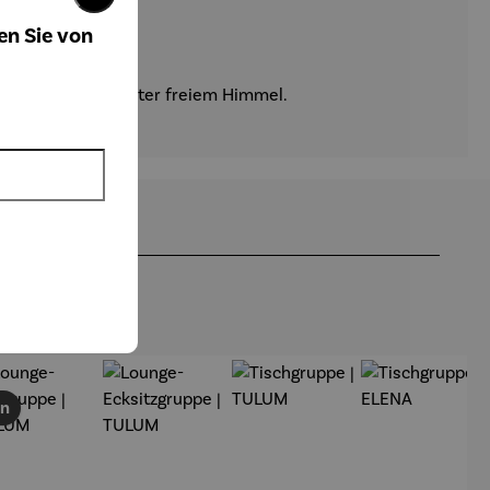
en Sie von
lfühlatmosphäre unter freiem Himmel.
en