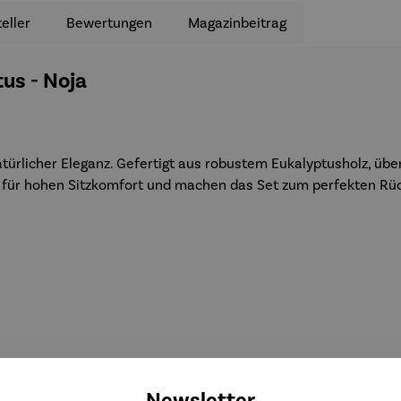
eller
Bewertungen
Magazinbeitrag
us - Noja
ürlicher Eleganz. Gefertigt aus robustem Eukalyptusholz, übe
n für hohen Sitzkomfort und machen das Set zum perfekten Rüc
rasse & Balkon
Newsletter