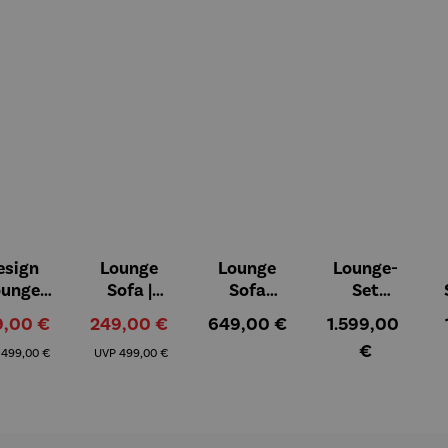
esign
Lounge
Lounge
Lounge-
on 5 Sternen
ounge
Sofa |
Sofa
Set
Sofa
Troia
Alezio
DONNA
kaufspreis:
Verkaufspreis:
Regulärer Preis:
Regulärer Preis
9,00 €
249,00 €
649,00 €
1.599,00
conia
Dreisitzer
Dreisitzer
Regulärer Preis:
Regulärer Preis:
€
P
499,00 €
UVP
499,00 €