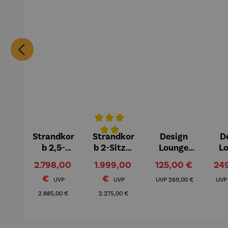
Strandkor
Strandkor
Design
D
Durchschnittliche Bewertung von 5 v
b 2,5-
b 2-Sitzer
Lounge
L
Sitzer |
Kompletts
Sessel
Verkaufspreis:
Verkaufspreis:
Verkaufspreis:
Ver
2.798,00
1.999,00
125,00 €
24
Teakholz –
et |
Loconia
Lo
€
Regulärer Preis:
€
Regulärer Preis:
Regulärer Preis:
Düne
Teakholz –
UVP
UVP
UVP
269,00 €
UV
Grande
Düne
2.885,00 €
2.275,00 €
Bullauge