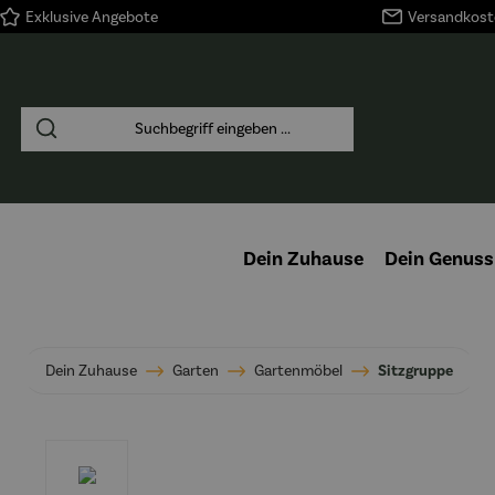
Exklusive Angebote
Versandkoste
springen
Zur Hauptnavigation springen
Dein Zuhause
Dein Genuss
Dein Zuhause
Garten
Gartenmöbel
Sitzgruppe
Bildergalerie überspringen