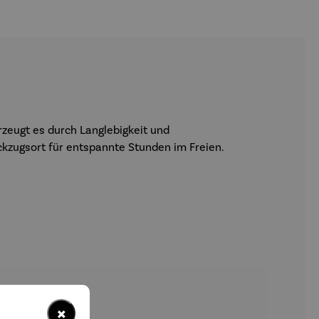
rzeugt es durch Langlebigkeit und
kzugsort für entspannte Stunden im Freien.
×