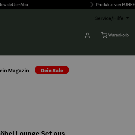
 Newsletter-Abo
Produkte von FUNKE
Service/Hilfe
Warenkorb
ein Magazin
Dein Sale
öbel Lounge Set aus