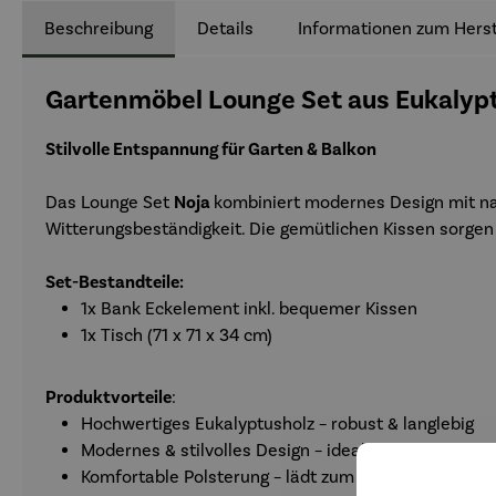
Beschreibung
Details
Informationen zum Herst
Gartenmöbel Lounge Set aus Eukalypt
Stilvolle Entspannung für Garten & Balkon
Das Lounge Set
Noja
kombiniert modernes Design mit nat
Witterungsbeständigkeit. Die gemütlichen Kissen sorge
Set-Bestandteile:
1x Bank Eckelement inkl. bequemer Kissen
1x Tisch (71 x 71 x 34 cm)
Produktvorteile
:
Hochwertiges Eukalyptusholz – robust & langlebig
Modernes & stilvolles Design – ideal für Garten, Ter
Komfortable Polsterung – lädt zum Verweilen ein