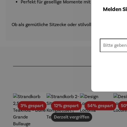
Perfekt für gesellige Momente mit Familie & Freund
Melden Si
Ob als gemütliche Sitzecke oder stilvolles Highlight –
Produktgalerie überspringen
Rabatt
Rabatt
Rabat
3% gespart
12% gespart
54% gespart
50
Derzeit vergriffen