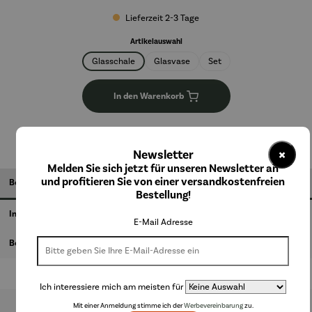
Lieferzeit 2-3 Tage
auswählen
Artikelauswahl
Glasschale
Glasvase
Set
In den Warenkorb
×
Newsletter
Melden Sie sich jetzt für unseren Newsletter an
und profitieren Sie von einer versandkostenfreien
Beschreibung
Bestellung!
Informationen zum Hersteller
E-Mail Adresse
Bewertungen
Ich interessiere mich am meisten für
Mit einer Anmeldung stimme ich der
Werbevereinbarung
zu.