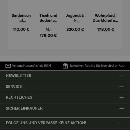
Seidensch
Tisch und
Jugendsti
Wohnplaid |
al
Bodenleu
l-
Das Mohnfeld
Classique
chte
Pilzleucht
bei
Regulärer Preis:
Regulärer Preis:
Regulärer Preis:
Regulärer Preis:
110,00 €
Ab
320,00 €
178,00 €
Trend
e "Berlin"
Argenteuil
(1873) –
178,00 €
Claude Monet
Versandkostenfrei ab 90 €
Exklusiver Rabatt für Newsletter-Abo
NEWSLETTER
SERVICE
RECHTLICHES
SICHER EINKAUFEN
FOLGE UNS UND VERPASSE KEINE AKTION!