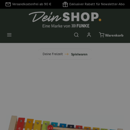
Versandkostenfrei ab 90 €
Exklusiver Rabatt für Newsletter-Abo
alt springen
Warenkorb
Deine Freizeit
Spielwaren
Bildergalerie überspringen