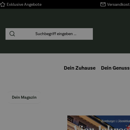
Exklusive Angebote
Versandkoste
springen
Zur Hauptnavigation springen
Dein Zuhause
Dein Genuss
Dein Magazin
Bildergalerie überspringen