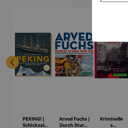
PEKING! |
Arved Fuchs |
Kriminelle
Schicksal
Durch Sturm
s