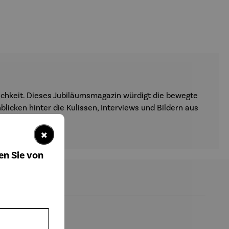
lichkeit. Dieses Jubiläumsmagazin würdigt die bewegte
licken hinter die Kulissen, Interviews und Bildern aus
×
en Sie von