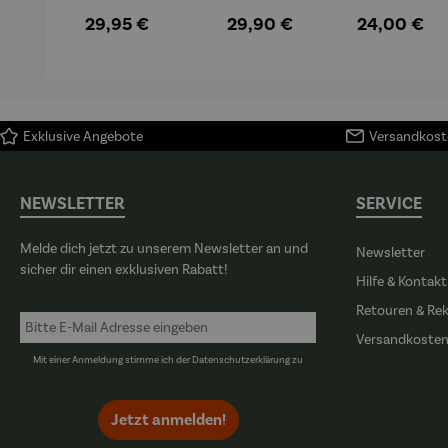
und
und Eis
Hamburg |
Regulärer Preis:
Regulärer Preis:
Regulärer P
29,95 €
29,90 €
24,00 €
Wiedergebur
1000
t eines
Jahre
legendären
Verbreche
Hamburger
n an Alster
Segelschiffes
und Elbe
Exklusive Angebote
Versandkoste
NEWSLETTER
SERVICE
Melde dich jetzt zu unserem Newsletter an und
Newsletter
sicher dir einen exklusiven Rabatt!
Hilfe & Kontakt
Retouren & Re
Versandkoste
Mit einer Anmeldung stimme ich der
Datenschutzerklärung
zu
Jetzt anmelden!