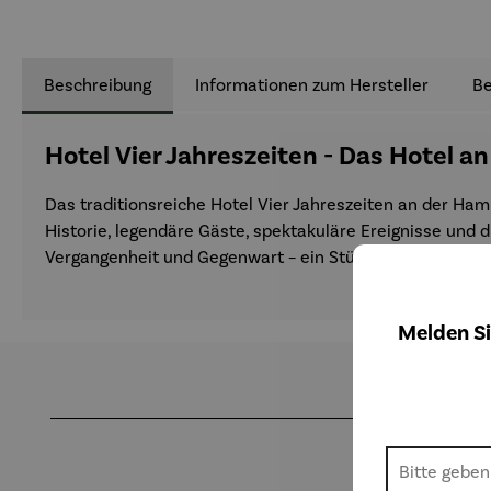
Beschreibung
Informationen zum Hersteller
B
Hotel Vier Jahreszeiten - Das Hotel an
Das traditionsreiche Hotel Vier Jahreszeiten an der Ham
Historie, legendäre Gäste, spektakuläre Ereignisse und 
Vergangenheit und Gegenwart – ein Stück Hamburger Z
Melden Si
Produktgalerie überspringen