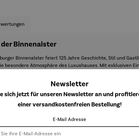
ewertungen
 der Binnenalster
burger Binnenalster feiert 125 Jahre Geschichte, Stil und Gast
die besondere Atmosphäre des Luxushauses. Mit exklusiven Einb
eitgeschichte zum Sammeln.
Newsletter
e sich jetzt für unseren Newsletter an und profitier
einer versandkostenfreien Bestellung!
E-Mail Adresse
Weitere Produkte