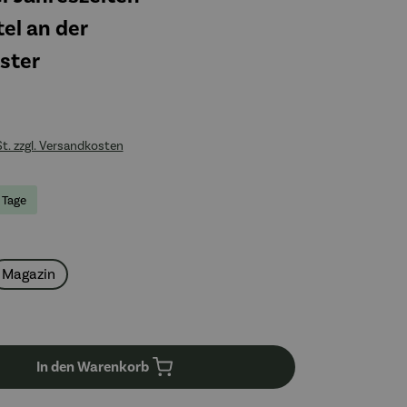
el an der
ster
St. zzgl. Versandkosten
4 Tage
auswählen
Magazin
swählen
In den Warenkorb