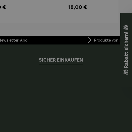
ärer Preis:
Regulärer Preis:
0 €
18,00 €
🎁 Rabatt sichern! 🎁
 Newsletter-Abo
Produkte von FUNKE
SICHER EINKAUFEN