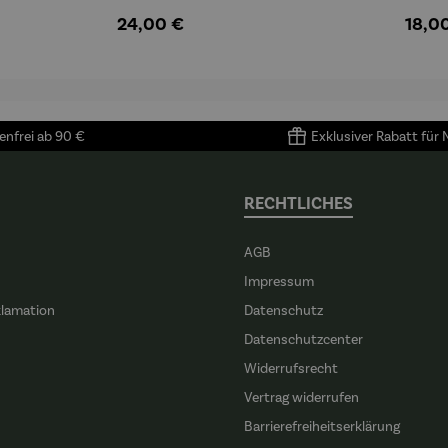
reis:
Regulärer Preis:
Regul
24,00 €
18,0
nfrei ab 90 €
Exklusiver Rabatt für
RECHTLICHES
AGB
Impressum
klamation
Datenschutz
n
Datenschutzcenter
Widerrufsrecht
Vertrag widerrufen
Barrierefreiheitserklärung