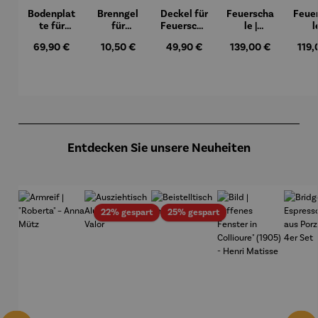
Bodenplat
Brenngel
Deckel für
Feuerscha
Feue
te für
für
Feuerscha
le |
l
Feuerkorb
Gelfeuers
le mit
Washingt
Mary
Regulärer Preis:
69,90 €
Regulärer Preis:
10,50 €
Regulärer Preis:
49,90 €
Regulärer Preis:
139,00 €
Regu
119,
rund Ø 70
telle -
Rand - Ø
on
cm
FUOCO
61,5 cm
Produktgalerie überspringen
Entdecken Sie unsere Neuheiten
Rabatt
Rabatt
22% gespart
25% gespart