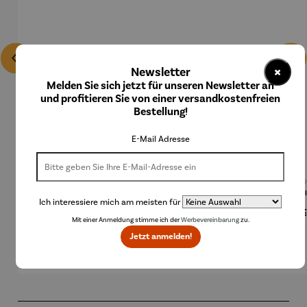
×
Newsletter
Melden Sie sich jetzt für unseren Newsletter an
und profitieren Sie von einer versandkostenfreien
Bestellung!
E-Mail Adresse
Basis für
Bodenplat
Brenngel
Decke mit
Decke
Feuerscha
te für
für
Ärmeln
Feue
Ich interessiere mich am meisten für
len rund -
Feuerkorb
Gelfeuers
le 
Regulärer Preis:
48,93 €
Regulärer Preis:
69,90 €
Regulärer Preis:
10,50 €
Regulärer Preis:
74,95 €
Regu
49,
Ø 80 cm
rund Ø 70
telle -
Rand
Mit einer Anmeldung stimme ich der
Werbevereinbarung
zu.
cm
FUOCO
61,
Jetzt anmelden!
Produktgalerie überspringen