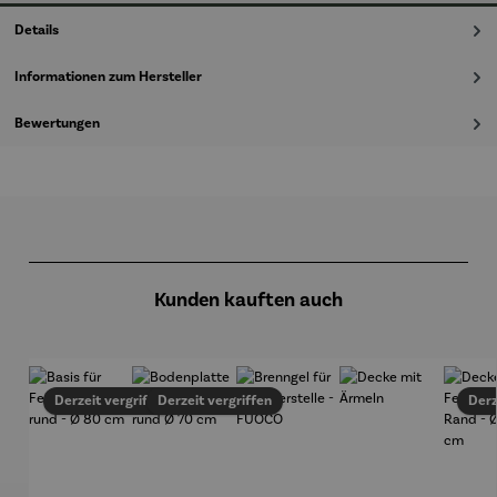
Details
Informationen zum Hersteller
Bewertungen
Produktgalerie überspringen
Kunden kauften auch
Derzeit vergriffen
Derzeit vergriffen
Derz