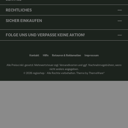
RECHTLICHES
SICHER EINKAUFEN
FOLGE UNS UND VERPASSE KEINE AKTION!
Kontakt
Hilfe
Retouren & Reklamation
Impressum
Alle Preise inkl. gesetzl. Mehrwertsteuer zzgl.
Versandkosten
und ggf. Nachnahmegebühren, wenn
nicht anders angegeben.
© 2026 regioshop - Alle Rechte vorbehalten. Theme by
ThemeWare®