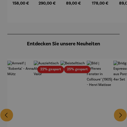
Regulärer Preis:
Regulärer Preis:
Regulärer Preis:
Regulärer Preis:
Regu
158,00 €
290,00 €
89,00 €
178,00 €
89,
Mond und
Waszak
Paul Klee
Lebe
Sterne
um
Gus
Kl
Produktgalerie überspringen
Entdecken Sie unsere Neuheiten
Rabatt
Rabatt
22% gespart
25% gespart