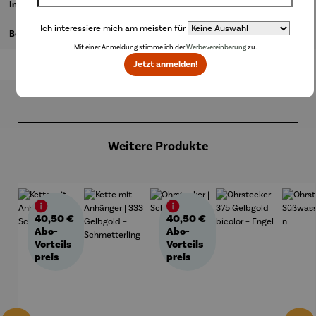
Informationen zum Hersteller
Ich interessiere mich am meisten für
Bewertungen
Mit einer Anmeldung stimme ich der
Werbevereinbarung
zu.
Jetzt anmelden!
Produktgalerie überspringen
Weitere Produkte
40,50 €
40,50 €
Abo-
Abo-
Vorteils
Vorteils
preis
preis