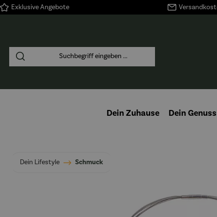
Exklusive Angebote
Versandkoste
springen
Zur Hauptnavigation springen
Dein Zuhause
Dein Genuss
Dein Lifestyle
Schmuck
Bildergalerie überspringen