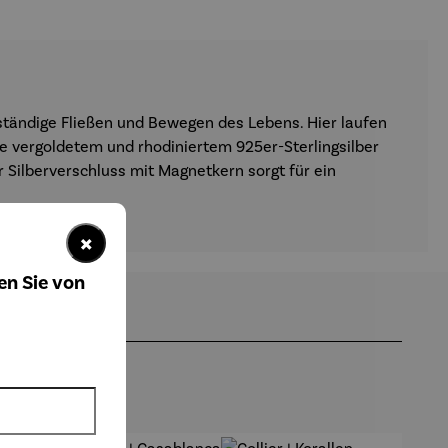
as ständige Fließen und Bewegen des Lebens. Hier laufen
e vergoldetem und rhodiniertem 925er-Sterlingsilber
er Silberverschluss mit Magnetkern sorgt für ein
×
en Sie von