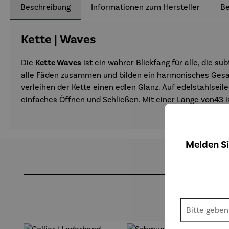
Beschreibung
Informationen zum Hersteller
B
Kette | Waves
Die
Kette Waves
ist ein wahrer Blickfang für alle, die s
alle Fäden zusammen und bilden ein harmonisches Gesamt
verleihen der Kette einen edlen Glanz. Auf edelstahlseile
einfaches Öffnen und Schließen. Mit einer Länge von43 is
Melden Si
Produktgalerie überspringen