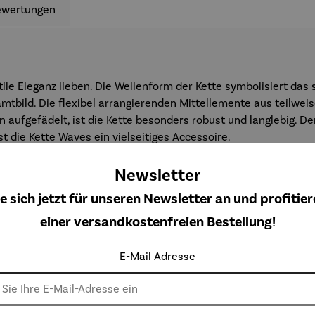
ewertungen
ubtile Eleganz lieben. Die Wellenform der Kette symbolisiert d
bild. Die flexibel arrangierenden Mittellemente aus teilweis
n aufgefädelt, ist die Kette besonders robust und langlebig. D
t die Kette Waves ein vielseitiges Accessoire.
Newsletter
e sich jetzt für unseren Newsletter an und profitier
einer versandkostenfreien Bestellung!
E-Mail Adresse
Weitere Produkte