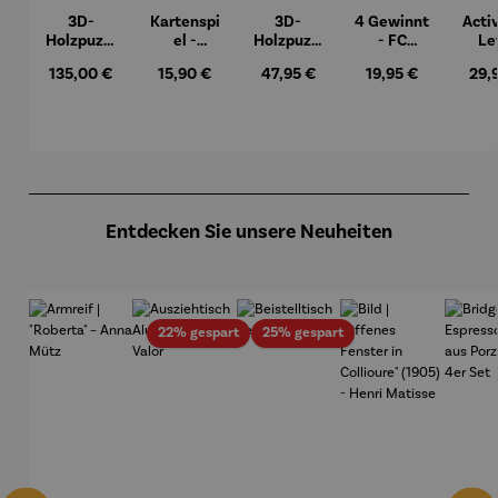
3D-
Kartenspi
3D-
4 Gewinnt
Activ
Holzpuzzl
el -
Holzpuzzl
- FC
Le
e - Set
Mahlzeit
e Eulen-
Schalke
Pa
Regulärer Preis:
Regulärer Preis:
Regulärer Preis:
Regulärer Preis:
Regu
135,00 €
15,90 €
47,95 €
19,95 €
29,
Weltkarte
Pendeluhr
04
Produktgalerie überspringen
Entdecken Sie unsere Neuheiten
Rabatt
Rabatt
22% gespart
25% gespart