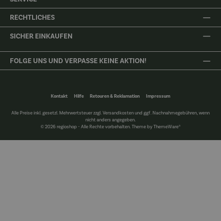
RECHTLICHES
SICHER EINKAUFEN
FOLGE UNS UND VERPASSE KEINE AKTION!
Kontakt
Hilfe
Retouren & Reklamation
Impressum
Alle Preise inkl. gesetzl. Mehrwertsteuer zzgl.
Versandkosten
und ggf. Nachnahmegebühren, wenn
nicht anders angegeben.
© 2026 regioshop - Alle Rechte vorbehalten. Theme by
ThemeWare®