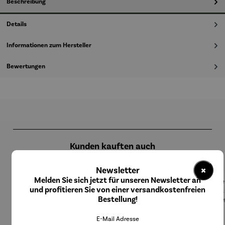
Beschreibung
Details
Informationen zum Hersteller
Bewertungen
Produktgalerie überspringen
Kunden kauften auch
×
Newsletter
Melden Sie sich jetzt für unseren Newsletter an
und profitieren Sie von einer versandkostenfreien
Rabatt
Rabatt
Rabatt
10% gespart
10% gespart
10% gespart
Bestellung!
E-Mail Adresse