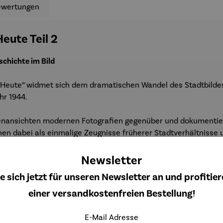
ewertungen
eute Teil 2
chichte im Bild
Heute“ widmet sich dem dramatischen Wandel des Stadtbildes 
hr 1944.
tenansichten modernen Fotografien gegenüber und dokumentiert
nen dabei als einmalige Zeugnisse früherer Stadtverhältnisse
Newsletter
ichte, Architekturwandel und Braunschweig als kulturelles Ged
e sich jetzt für unseren Newsletter an und profitier
einer versandkostenfreien Bestellung!
E-Mail Adresse