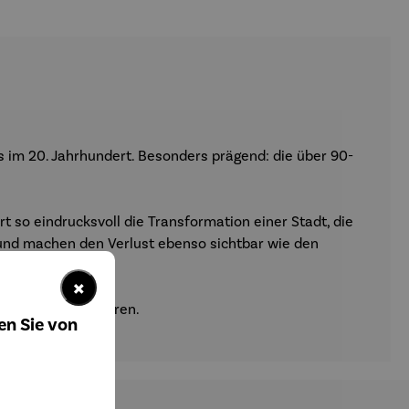
im 20. Jahrhundert. Besonders prägend: die über 90-
 so eindrucksvoll die Transformation einer Stadt, die
 und machen den Verlust ebenso sichtbar wie den
×
ächtnis interessieren.
en Sie von