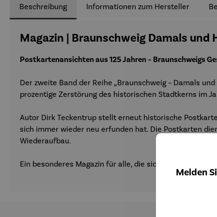
Beschreibung
Informationen zum Hersteller
B
Magazin | Braunschweig Damals und H
Postkartenansichten aus 125 Jahren – Braunschweigs Ges
Der zweite Band der Reihe „Braunschweig – Damals und 
prozentige Zerstörung des historischen Stadtkerns im Ja
Autor Dirk Teckentrup stellt erneut historische Postkar
sich immer wieder neu erfunden hat. Die Postkarten die
Wiederaufbau.
Ein besonderes Magazin für alle, die sich für Stadtgesch
Melden Si