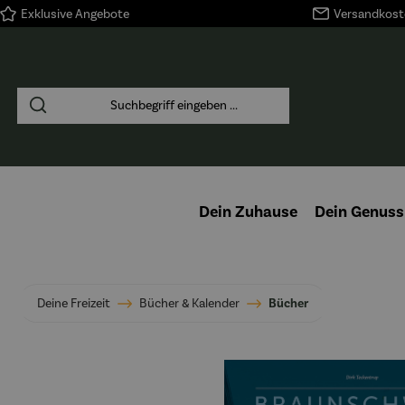
Exklusive Angebote
Versandkoste
springen
Zur Hauptnavigation springen
Dein Zuhause
Dein Genuss
Deine Freizeit
Bücher & Kalender
Bücher
Bildergalerie überspringen