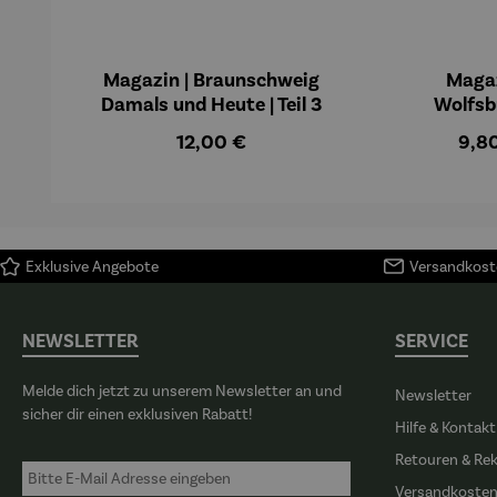
Magazin | Braunschweig
Magaz
Damals und Heute | Teil 3
Wolfsb
Geschi
Regulärer Preis:
Regu
12,00 €
9,8
Exklusive Angebote
Versandkoste
NEWSLETTER
SERVICE
Melde dich jetzt zu unserem Newsletter an und
Newsletter
sicher dir einen exklusiven Rabatt!
Hilfe & Kontakt
Retouren & Re
Versandkoste