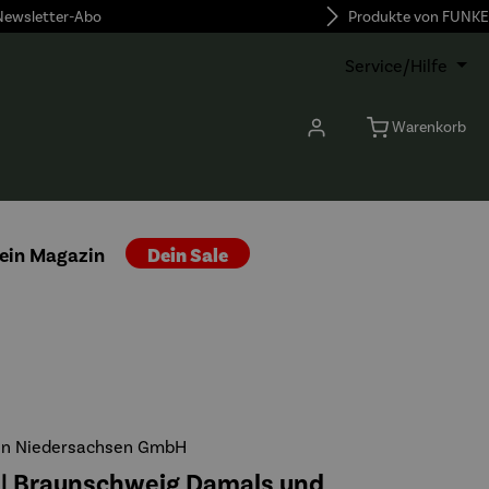
 Newsletter-Abo
Produkte von FUNKE
Service/Hilfe
Warenkorb
ein Magazin
Dein Sale
n Niedersachsen GmbH
| Braunschweig Damals und