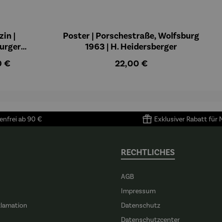
in |
Poster | Porschestraße, Wolfsburg
urger
1963 | H. Heidersberger
chten
lärer Preis:
Regulärer Preis:
0 €
22,00 €
nfrei ab 90 €
Exklusiver Rabatt für
RECHTLICHES
AGB
Impressum
klamation
Datenschutz
n
Datenschutzcenter