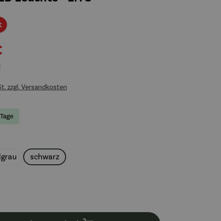
Rabatt
t
€
€
St. zzgl. Versandkosten
 Tage
uswählen
lgrau
schwarz
en