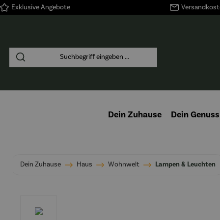
Exklusive Angebote
Versandkoste
springen
Zur Hauptnavigation springen
Dein Zuhause
Dein Genuss
Dein Zuhause
Haus
Wohnwelt
Lampen & Leuchten
Bildergalerie überspringen