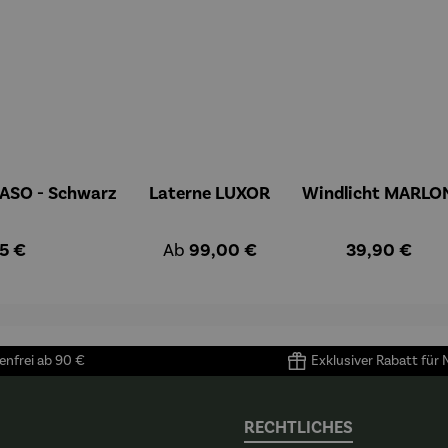
BASO - Schwarz
Laterne LUXOR
Windlicht MARLO
ärer Preis:
Regulärer Preis:
Regulärer Pre
5 €
Ab
99,00 €
39,90 €
nfrei ab 90 €
Exklusiver Rabatt für
RECHTLICHES