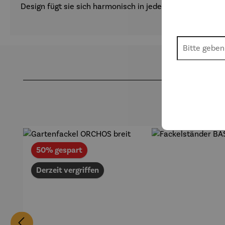
Design fügt sie sich harmonisch in jede Umgebung ein und
Produktgalerie überspringen
Rabatt
50% gespart
Derzeit vergriffen