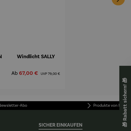
N
Windlicht SALLY
is:
Verkaufspreis:
Regulärer Preis:
Ab
67,00 €
UVP
79,00 €
🎁 Rabatt sichern! 🎁
 Newsletter-Abo
Produkte von FUNKE
SICHER EINKAUFEN