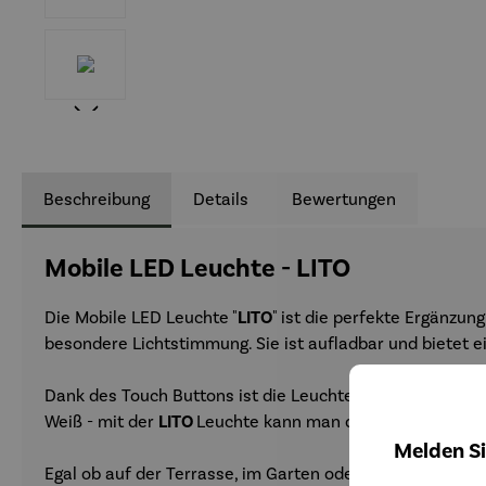
Beschreibung
Details
Bewertungen
Mobile LED Leuchte - LITO
Die Mobile LED Leuchte "
LITO
" ist die perfekte Ergänzun
besondere Lichtstimmung. Sie ist aufladbar und bietet 
Dank des Touch Buttons ist die Leuchte einfach zu bedi
Weiß - mit der
LITO
Leuchte kann man die perfekte Atmos
Melden Si
Egal ob auf der Terrasse, im Garten oder beim Camping 