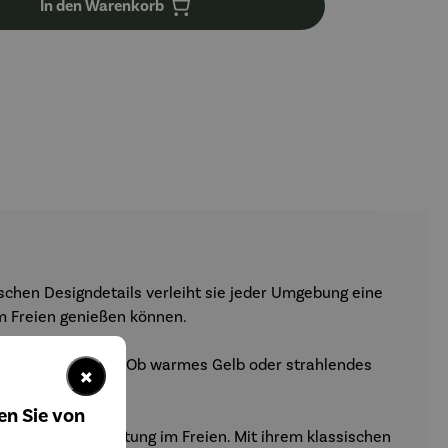
In den Warenkorb
ischen Designdetails verleiht sie jeder Umgebung eine
im Freien genießen können.
-stärke einstellen. Ob warmes Gelb oder strahlendes
×
en Sie von
gemütliche Beleuchtung im Freien. Mit ihrem klassischen