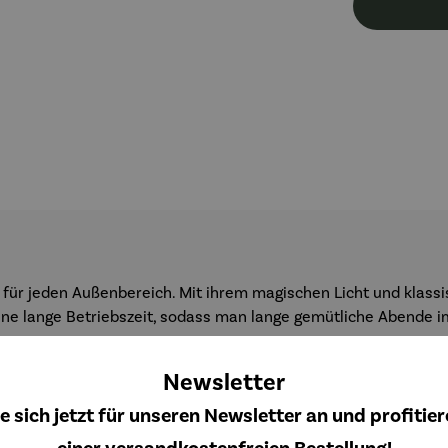
g für jeden Außenbereich. Mit ihrem magischen Licht und klass
eine lange Betriebszeit, sodass man lange gemütliche Abende 
enen und man kann individuell die gewünschte Lichtfarbe und 
Newsletter
phäre für jeden Anlass schaffen.
e sich jetzt für unseren Newsletter an und profitier
- die
LITO
Leuchte ist vielseitig einsetzbar und sorgt für eine 