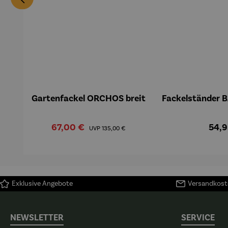
Gartenfackel ORCHOS breit
Fackelständer 
Verkaufspreis:
Regulärer Preis:
Regul
67,00 €
54,9
UVP
135,00 €
Exklusive Angebote
Versandkoste
NEWSLETTER
SERVICE