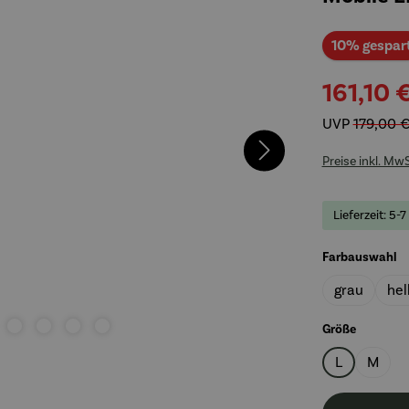
10% gespar
161,10 
UVP
179,00 
Preise inkl. Mw
Lieferzeit: 5-7
a
Farbauswahl
grau
hel
auswähl
Größe
L
M