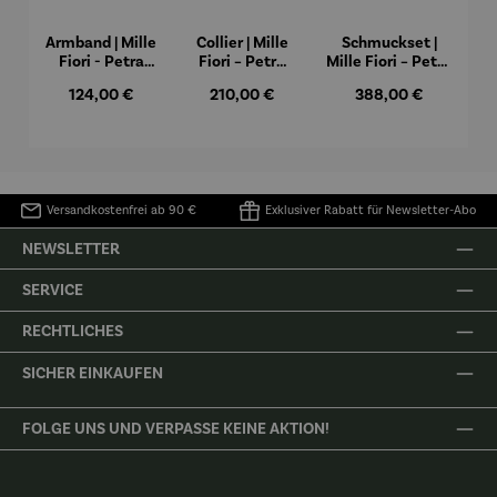
Armband | Mille
Collier | Mille
Schmuckset |
Fiori - Petra
Fiori – Petra
Mille Fiori – Petra
Waszak
Waszak
Waszak
Regulärer Preis:
124,00 €
Regulärer Preis:
210,00 €
Regulärer Preis:
388,00 €
Versandkostenfrei ab 90 €
Exklusiver Rabatt für Newsletter-Abo
NEWSLETTER
SERVICE
RECHTLICHES
SICHER EINKAUFEN
FOLGE UNS UND VERPASSE KEINE AKTION!