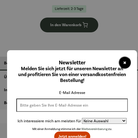
Lieferzeit: 2-3 Tage
In den Warenkorb
×
Newsletter
Beschreibung
Melden Sie sich jetzt für unseren Newsletter an
und profitieren Sie von einer versandkostenfreien
Über den Künstler
Bestellung!
Informationen zum Hersteller
E-Mail Adresse
Bewertungen
Ich interessiere mich am meisten für
Mit einer Anmeldung stimme ich der
Werbevereinbarung
zu.
Jetzt anmelden!