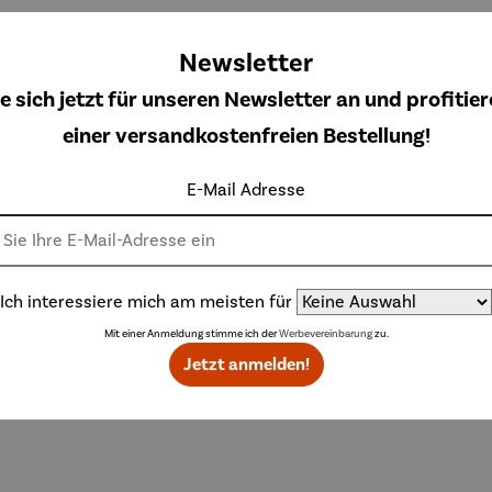
ewertungen
Newsletter
e sich jetzt für unseren Newsletter an und profitier
- So klingt zu Hause
einer versandkostenfreien Bestellung!
ause"- Frühstücksbrettchen.
E-Mail Adresse
Ich interessiere mich am meisten für
Mit einer Anmeldung stimme ich der
Werbevereinbarung
zu.
Jetzt anmelden!
che