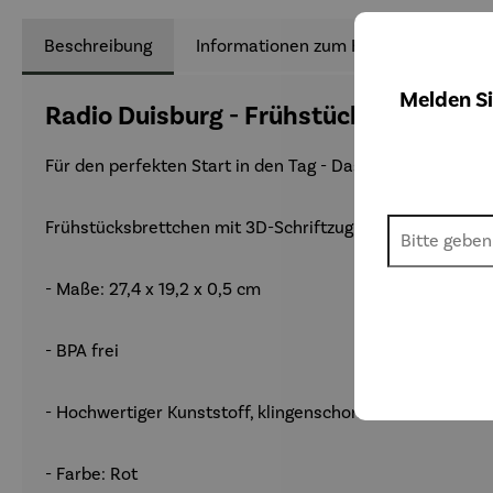
Beschreibung
Informationen zum Hersteller
B
Melden Si
Radio Duisburg - Frühstücksbrettchen 
Für den perfekten Start in den Tag - Das "So klingt zu H
Frühstücksbrettchen mit 3D-Schriftzug und Senderlogo.
- Maße: 27,4 x 19,2 x 0,5 cm
- BPA frei
- Hochwertiger Kunststoff, klingenschonende Schneidflä
- Farbe: Rot