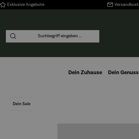
Exklusive Angebote
Versandkoste
springen
Zur Hauptnavigation springen
Dein Zuhause
Dein Genuss
Dein Sale
Bildergalerie überspringen