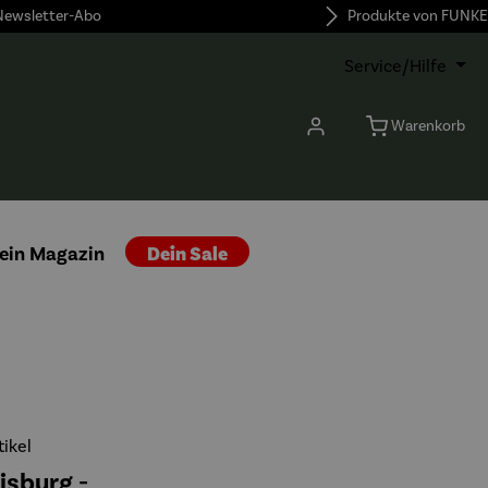
 Newsletter-Abo
Produkte von FUNKE
Service/Hilfe
Warenkorb
ein Magazin
Dein Sale
ikel
isburg -