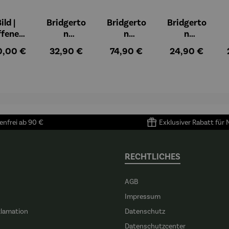
ild |
Bridgerto
Bridgerto
Bridgerto
ffenes
n
n
n
ster in
Espressob
Espressot
Zuckerdos
ulärer Preis:
Regulärer Preis:
Regulärer Preis:
Regulärer Preis
0,00 €
32,90 €
74,90 €
24,90 €
lioure"
echer aus
assen Set |
e aus
905) -
Porzellan |
4 Tassen &
Porzellan
enri
4er Set
Untertass
tisse
en mit
Metallgest
ell
nfrei ab 90 €
Exklusiver Rabatt für
RECHTLICHES
AGB
Impressum
klamation
Datenschutz
n
Datenschutzcenter