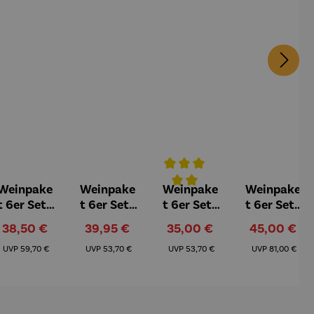
Weinpake
Weinpake
Weinpake
Weinpake
5 von 5 Sternen
Durchschnittliche Bewertung v
t 6er Set |
t 6er Set |
t 6er Set |
t 6er Set |
Rotwein –
Grauburgu
Klassiker
Ophicus
Verkaufspreis:
Verkaufspreis:
Verkaufspreis:
Verkaufspre
38,50 €
39,95 €
35,00 €
45,00 €
Grap G
nder
leichte
Selección
Regulärer Preis:
Regulärer Preis:
Regulärer Preis:
Regulärer Pr
Carignan
Kreuznach
Sommerk
Especial
UVP
59,70 €
UVP
53,70 €
UVP
53,70 €
UVP
81,00 €
Vieilles
er St.
üche
Vignes
Martin