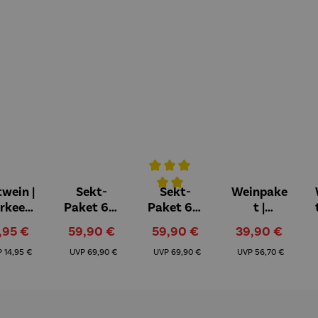
wein |
Sekt-
Sekt-
Weinpake
Durchschnittliche Bewertung von 
rkeepe
Paket 6er
Paket 6er
t |
Shiraz
Set |
Set |
Südafrika
rkaufspreis:
Verkaufspreis:
Verkaufspreis:
Verkaufspreis:
,95 €
59,90 €
59,90 €
39,90 €
Pottperle
Revierperl
Jahrgang
Regulärer Preis:
Regulärer Preis:
Regulärer Preis:
Regulärer Preis:
Rosé
e
2024
P
14,95 €
UVP
69,90 €
UVP
69,90 €
UVP
56,70 €