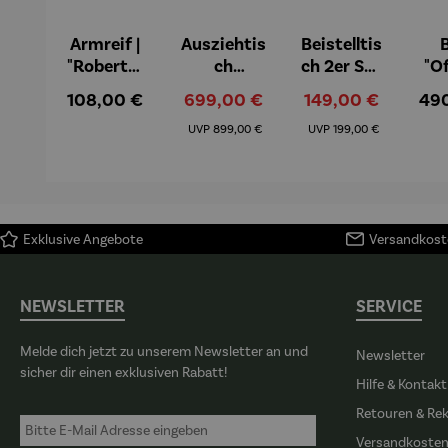
Armreif |
Ausziehtis
Beistelltis
B
"Roberta"
ch
ch 2er Set
"O
– Anna
Aluminiu
– Dalias
Fen
Regulärer Preis:
Verkaufspreis:
Verkaufspreis:
Reg
108,00 €
699,00 €
149,00 €
49
Mütz
m – Valor
Col
Regulärer Preis:
Regulärer Preis:
(1
UVP
899,00 €
UVP
199,00 €
H
Ma
Exklusive Angebote
Versandkoste
NEWSLETTER
SERVICE
Melde dich jetzt zu unserem Newsletter an und
Newsletter
sicher dir einen exklusiven Rabatt!
Hilfe & Kontakt
Retouren & Re
Versandkoste