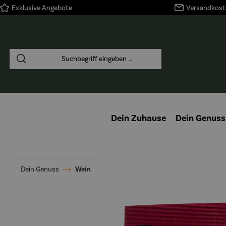
Exklusive Angebote
Versandkoste
springen
Zur Hauptnavigation springen
Dein Zuhause
Dein Genuss
Dein Genuss
Wein
Bildergalerie überspringen