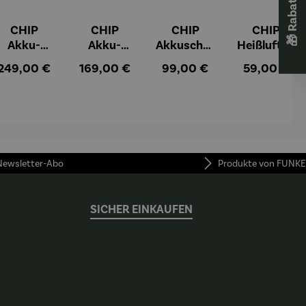
CHIP
CHIP
CHIP
CHIP
Akku-
Akku-
Akkuschra
Heißluftfri
Staubsau
Staubsau
uber
tteuse
:
Regulärer Preis:
Regulärer Preis:
Regulärer Preis:
Regulärer Pr
249,00 €
169,00 €
99,00 €
59,00 €
ger
ger DS02
AutoClean
 Newsletter-Abo
Produkte von FUNKE
SICHER EINKAUFEN