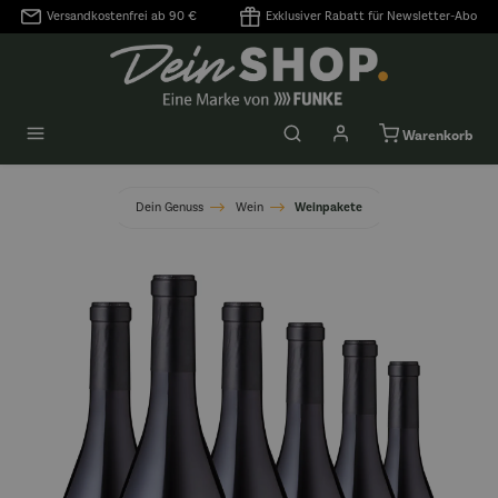
Versandkostenfrei ab 90 €
Exklusiver Rabatt für Newsletter-Abo
alt springen
Warenkorb
Dein Genuss
Wein
Weinpakete
Bildergalerie überspringen