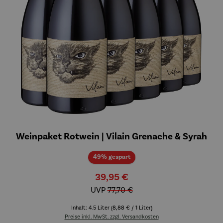
Weinpaket Rotwein | Vilain Grenache & Syrah
Rabatt
49% gespart
39,95 €
UVP
77,70 €
Inhalt:
4.5 Liter
(8,88 € / 1 Liter)
Preise inkl. MwSt. zzgl. Versandkosten