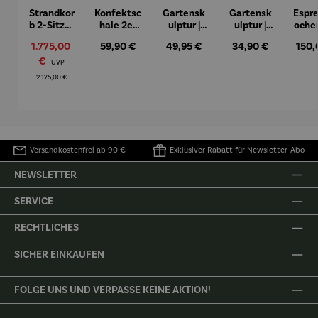
Strandkor
Konfektsc
Gartensk
Gartensk
Espr
b 2-Sitzer
hale 2er
ulptur |
ulptur |
oche
Komplett
Set |
Kunststei
Kunststei
7-tl
Verkaufspreis:
Regulärer Preis:
Regulärer Preis:
Regulärer Preis:
Regul
1.775,00
59,90 €
49,95 €
34,90 €
150,
set |
Edelstahl
n | Flower
n | Prinz
Lim
Mahagoni
–
Fairy
kniend –
Edi
€
Regulärer Preis:
UVP
holz –
Elbphilhar
Rainfarn
©Antoine
Biale
2.175,00 €
Düne
monie
de Saint-
The 
Exupéry
Fa
Versandkostenfrei ab 90 €
Exklusiver Rabatt für Newsletter-Abo
NEWSLETTER
SERVICE
RECHTLICHES
SICHER EINKAUFEN
FOLGE UNS UND VERPASSE KEINE AKTION!