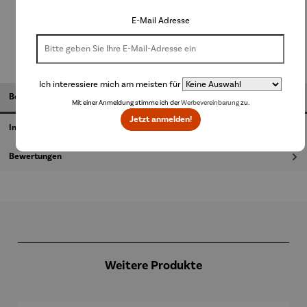
In den Warenkorb
E-Mail Adresse
Ich interessiere mich am meisten für
Beschreibung
Mit einer Anmeldung stimme ich der
Werbevereinbarung
zu.
Jetzt anmelden!
Informationen zum Hersteller
Bewertungen
Produktgalerie überspringen
Weitere Produkte