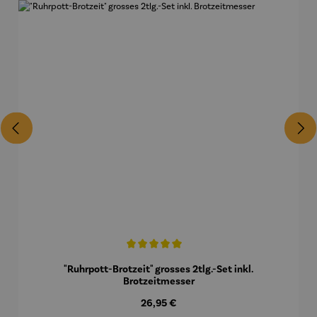
Durchschnittliche Bewertung von 5 von 5 Sternen
"Ruhrpott-Brotzeit" grosses 2tlg.-Set inkl.
Brotzeitmesser
Regulärer Preis:
26,95 €