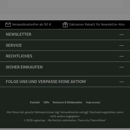
Versandkostenfrei ab 90 €
Exklusiver Rabatt für Newsletter-Abo
NEWSLETTER
SERVICE
RECHTLICHES
SICHER EINKAUFEN
FOLGE UNS UND VERPASSE KEINE AKTION!
Kontakt
Hilfe
Retouren & Reklamation
Impressum
Alle Preise inkl. gesetzl. Mehrwertsteuer zzgl.
Versandkosten
und ggf. Nachnahmegebühren, wenn
nicht anders angegeben.
© 2026 regioshop - Alle Rechte vorbehalten. Theme by
ThemeWare®