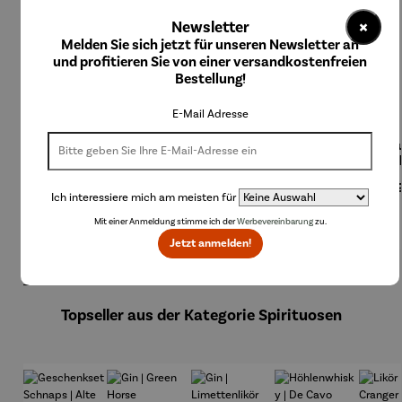
×
Newsletter
Melden Sie sich jetzt für unseren Newsletter an
und profitieren Sie von einer versandkostenfreien
Bestellung!
E-Mail Adresse
Bierzapfa
Champag
Champag
Champag
Eisku
nlage
nerkühler
nerkühler
nerkühler
Col
aus
MONACO
NIZZA
Regulärer Preis:
Regulärer Preis:
Regulärer Preis:
Regulärer Preis:
Regu
199,00 €
59,95 €
249,00 €
199,00 €
24,
Edelstahl
Ich interessiere mich am meisten für
Mit einer Anmeldung stimme ich der
Werbevereinbarung
zu.
Jetzt anmelden!
Produktgalerie überspringen
Topseller aus der Kategorie Spirituosen