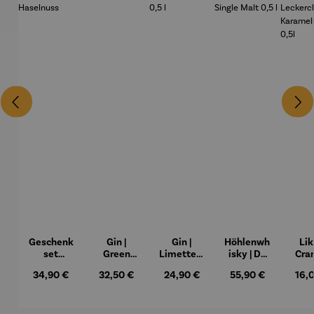
Geschenk
Gin |
Gin |
Höhlenwh
Lik
set
Green
Limettenl
isky | De
Cra
Schnaps |
Horse
ikör 0,5 l
Cavo
Leck
Regulärer Preis:
Regulärer Preis:
Regulärer Preis:
Regulärer Preis:
Regu
34,90 €
32,50 €
24,90 €
55,90 €
16,
Alte
Single
n
Haselnuss
Malt 0,5 l
Kara
Van
0,