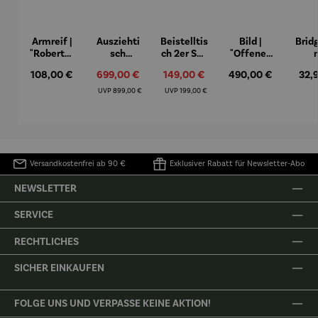
Armreif |
Ausziehti
Beistelltis
Bild |
Brid
"Roberta"
sch
ch 2er Set
"Offenes
– Anna
Aluminiu
– Dalias
Fenster in
Espr
Regulärer Preis:
Verkaufspreis:
Verkaufspreis:
Regulärer Preis:
Regu
108,00 €
699,00 €
149,00 €
490,00 €
32,
Mütz
m – Valor
Collioure"
eche
(1905) -
Porze
Regulärer Preis:
Regulärer Preis:
UVP
899,00 €
UVP
199,00 €
Henri
4er
Matisse
Versandkostenfrei ab 90 €
Exklusiver Rabatt für Newsletter-Abo
NEWSLETTER
SERVICE
RECHTLICHES
SICHER EINKAUFEN
FOLGE UNS UND VERPASSE KEINE AKTION!