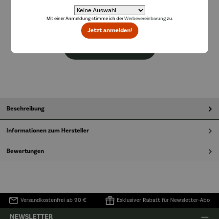
Preise inkl. MwSt. zzgl. Versandkosten
Mit einer Anmeldung stimme ich der
Werbevereinbarung
zu.
Lieferzeit 2-3 Tage
Jetzt anmelden!
In den Warenkorb
Beschreibung
Informationen zum Hersteller
Bewertungen
Versandkostenfrei ab 90 €
Exklusiver Rabatt für Newsletter-Abo
NEWSLETTER