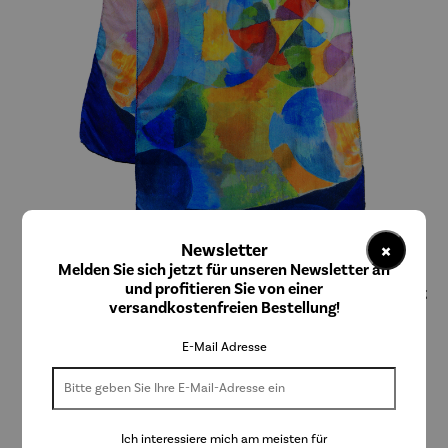
×
Newsletter
Melden Sie sich jetzt für unseren Newsletter an
ars mundi
und profitieren Sie von einer
Seidenschal | Formes Circulaires (1912) – Robert
versandkostenfreien Bestellung!
Delaunay
E-Mail Adresse
110,00 €
Ich interessiere mich am meisten für