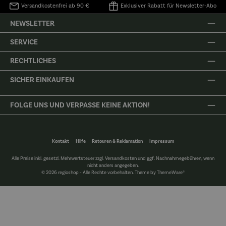
Versandkostenfrei ab 90 €
Exklusiver Rabatt für Newsletter-Abo
NEWSLETTER
SERVICE
RECHTLICHES
SICHER EINKAUFEN
FOLGE UNS UND VERPASSE KEINE AKTION!
Kontakt
Hilfe
Retouren & Reklamation
Impressum
Alle Preise inkl. gesetzl. Mehrwertsteuer zzgl.
Versandkosten
und ggf. Nachnahmegebühren, wenn
nicht anders angegeben.
© 2026 regioshop - Alle Rechte vorbehalten. Theme by
ThemeWare®