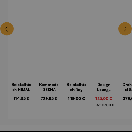
Beistelltis
Kommode
Beistelltis
Design
Dreh
ch HIMAL
DESNA
ch Ray
Lounge
el 
Sessel
in
Regulärer Preis:
Regulärer Preis:
Regulärer Preis:
Verkaufspreis:
Regul
114,95 €
729,95 €
149,00 €
125,00 €
379,
Loconia
Fußh
Regulärer Preis:
UVP
269,00 €