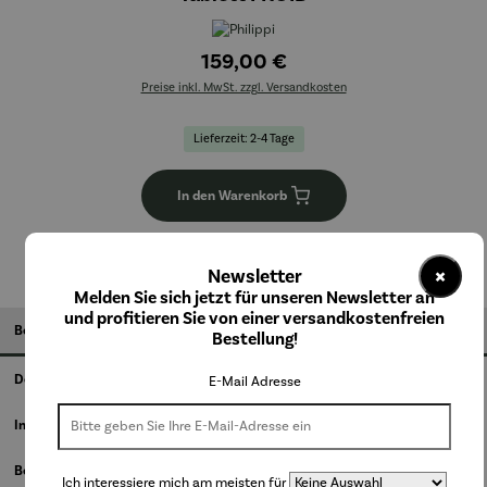
159,00 €
Preise inkl. MwSt. zzgl. Versandkosten
Lieferzeit: 2-4 Tage
In den Warenkorb
×
Newsletter
Melden Sie sich jetzt für unseren Newsletter an
und profitieren Sie von einer versandkostenfreien
Beschreibung
Bestellung!
Details
E-Mail Adresse
Informationen zum Hersteller
Bewertungen
Ich interessiere mich am meisten für