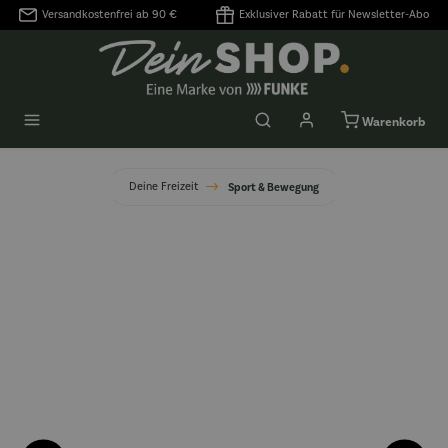
Versandkostenfrei ab 90 €
Exklusiver Rabatt für Newsletter-Abo
alt springen
Warenkorb
Deine Freizeit
Sport & Bewegung
Bildergalerie überspringen