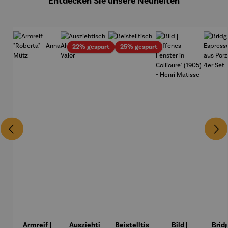
Entdecken Sie unsere Neuheiten
Rabatt
Rabatt
22% gespart
25% gespart
Armreif |
Ausziehti
Beistelltis
Bild |
Brid