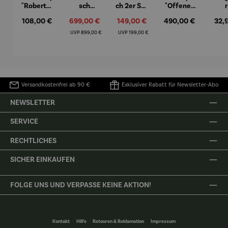
"Roberta"
sch
ch 2er Set
"Offenes
– Anna
Aluminiu
– Dalias
Fenster in
Espr
Regulärer Preis:
108,00 €
Verkaufspreis:
699,00 €
Verkaufspreis:
149,00 €
Regulärer Preis:
490,00 €
Regu
32,
Mütz
m – Valor
Collioure"
eche
(1905) -
Porze
Regulärer Preis:
Regulärer Preis:
UVP
899,00 €
UVP
199,00 €
Henri
4er
Matisse
Versandkostenfrei ab 90 €
Exklusiver Rabatt für Newsletter-Abo
NEWSLETTER
SERVICE
RECHTLICHES
SICHER EINKAUFEN
FOLGE UNS UND VERPASSE KEINE AKTION!
Kontakt
Hilfe
Retouren & Reklamation
Impressum