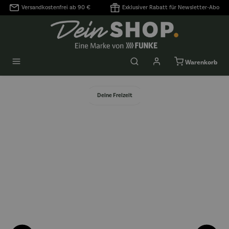
Versandkostenfrei ab 90 €
Exklusiver Rabatt für Newsletter-Abo
alt springen
Warenkorb
Deine Freizeit
Bildergalerie überspringen