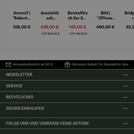
Armreif |
Ausziehti
Beistelltis
Bild |
Brid
"Roberta"
sch
ch 2er Set
"Offenes
– Anna
Aluminiu
– Dalias
Fenster in
Espr
Regulärer Preis:
Verkaufspreis:
Verkaufspreis:
Regulärer Preis:
Regu
108,00 €
699,00 €
149,00 €
490,00 €
32,
Mütz
m – Valor
Collioure"
eche
(1905) -
Porze
Regulärer Preis:
Regulärer Preis:
UVP
899,00 €
UVP
199,00 €
Henri
4er
Matisse
Versandkostenfrei ab 90 €
Exklusiver Rabatt für Newsletter-Abo
NEWSLETTER
SERVICE
RECHTLICHES
SICHER EINKAUFEN
FOLGE UNS UND VERPASSE KEINE AKTION!