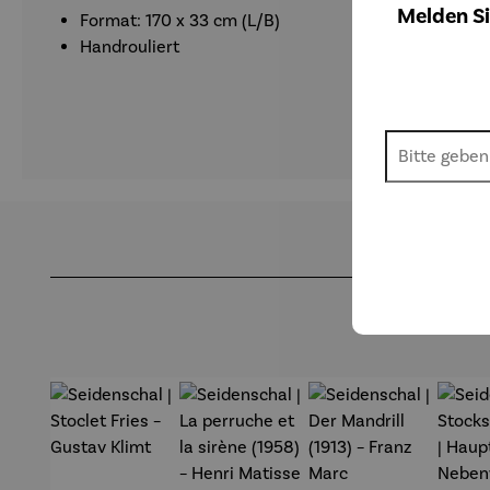
Melden Si
Format: 170 x 33 cm (L/B)
Handrouliert
Produktgalerie überspringen