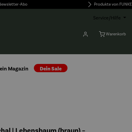
 Newsletter-Abo
Produkte von FUNKE
Service/Hilfe
Warenkorb
ein Magazin
Dein Sale
hal | Lebensbaum (braun) –