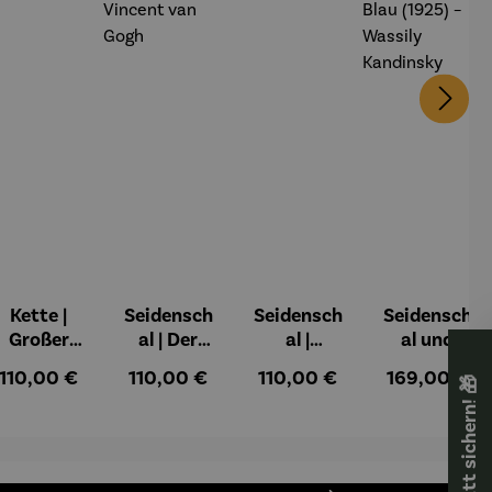
Kette |
Seidensch
Seidensch
Seidensch
Großer
al | Der
al |
al und
Mohn –
rote
Sternenna
Stockschi
:
Regulärer Preis:
Regulärer Preis:
Regulärer Preis:
Regulärer Pr
110,00 €
110,00 €
110,00 €
169,00 €
🎁 Rabatt sichern! 🎁
Emil Nolde
Weingarte
cht (1889)
rm Set |
n in Arles
– Vincent
Gelb - Rot
(1888) –
van Gogh
- Blau
Vincent
(1925) –
van Gogh
Wassily