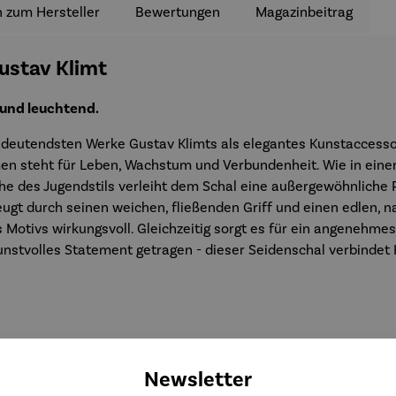
 zum Hersteller
Bewertungen
Magazinbeitrag
ustav Klimt
 und leuchtend.
edeutendsten Werke Gustav Klimts als elegantes Kunstaccesso
en steht für Leben, Wachstum und Verbundenheit. Wie in einem
he des Jugendstils verleiht dem Schal eine außergewöhnliche P
gt durch seinen weichen, fließenden Griff und einen edlen, na
Motivs wirkungsvoll. Gleichzeitig sorgt es für ein angenehmes 
kunstvolles Statement getragen - dieser Seidenschal verbinde
Newsletter