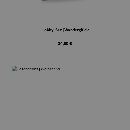
Hobby-Set | Wanderglück
Regulärer Preis:
34,99 €