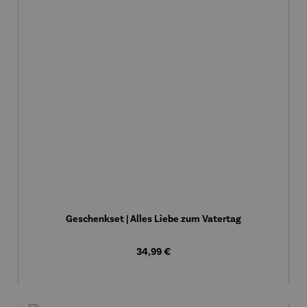
Geschenkset | Alles Liebe zum Vatertag
Regulärer Preis:
34,99 €