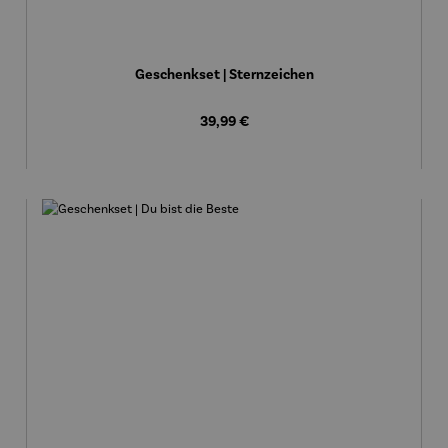
Geschenkset | Sternzeichen
Regulärer Preis:
39,99 €