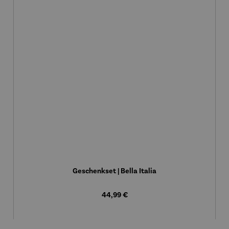
Geschenkset | Bella Italia
Regulärer Preis:
44,99 €