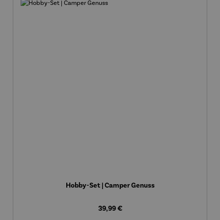
Hobby-Set | Camper Genuss
Regulärer Preis:
39,99 €