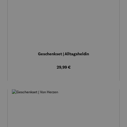
Geschenkset | Alltagsheldin
Regulärer Preis:
29,99 €