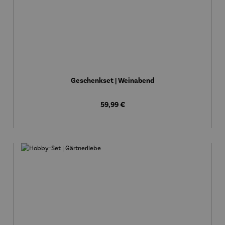
Geschenkset | Weinabend
Regulärer Preis:
59,99 €