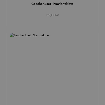
Geschenkset-Proviantkiste
Regulärer Preis:
69,00 €