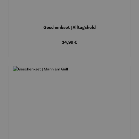
Geschenkset | Alltagsheld
Regulärer Preis:
34,99 €