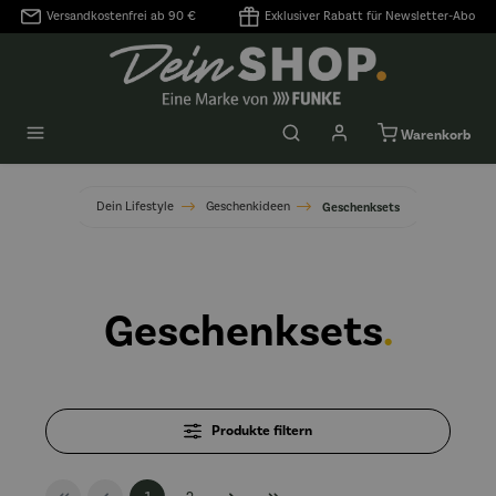
Versandkostenfrei ab 90 €
Exklusiver Rabatt für Newsletter-Abo
alt springen
Warenkorb
Dein Lifestyle
Geschenkideen
Geschenksets
Geschenksets
.
Produkte filtern
Seite
Seite