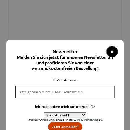
×
Newsletter
Melden Sie sich jetzt für unseren Newsletter an
Geschenkset | Grillparty
und profitieren Sie von einer
versandkostenfreien Bestellung!
Regulärer Preis:
39,99 €
E-Mail Adresse
Ich interessiere mich am meisten für
Mit einer Anmeldung stimme ich der
Werbevereinbarung
zu.
Jetzt anmelden!