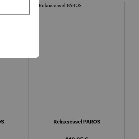
preis
OS
Relaxsessel PAROS