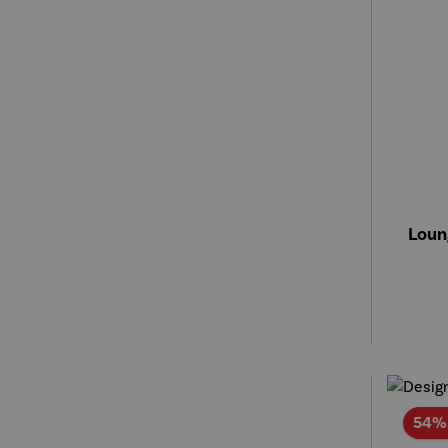
Loun
54% 