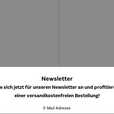
Newsletter
gn Lounge Sessel Loconia
Design Lounge Sofa L
e sich jetzt für unseren Newsletter an und profitier
Verkaufspreis:
Regulärer Preis:
Verkaufspreis:
Regulä
125,00 €
249,00 €
einer versandkostenfreien Bestellung!
UVP
269,00 €
UVP
499,
E-Mail Adresse