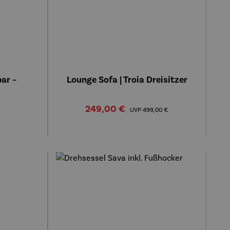
bar –
Lounge Sofa | Troia Dreisitzer
eis:
Verkaufspreis:
Regulärer Preis:
249,00 €
UVP
499,00 €