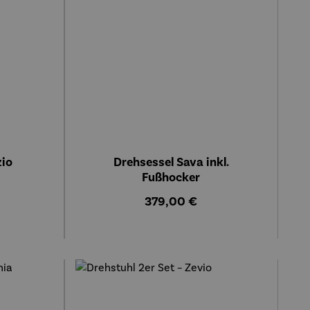
zio
Drehsessel Sava inkl.
Fußhocker
is:
Regulärer Preis:
379,00 €