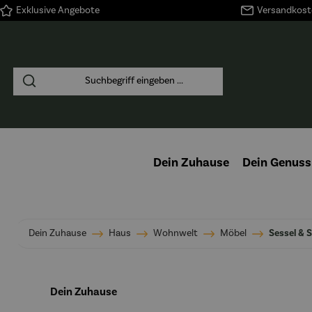
Exklusive Angebote
Versandkoste
springen
Zur Hauptnavigation springen
Dein Zuhause
Dein Genuss
Dein Zuhause
Haus
Wohnwelt
Möbel
Sessel & 
Dein Zuhause