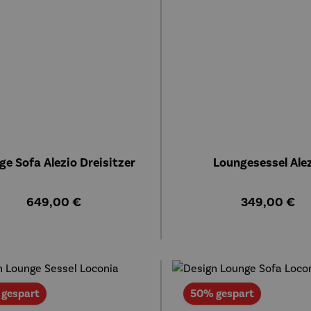
ge Sofa Alezio Dreisitzer
Loungesessel Ale
Regulärer Preis:
Regulärer Pre
649,00 €
349,00 €
Rabatt
Rabatt
gespart
50% gespart