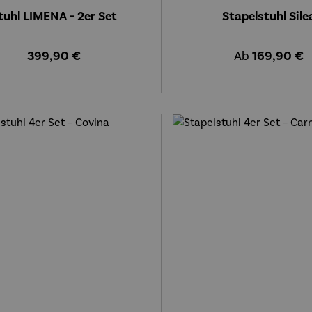
tuhl LIMENA - 2er Set
Stapelstuhl Sile
Regulärer Preis:
Regulärer Prei
399,90 €
Ab
169,90 €