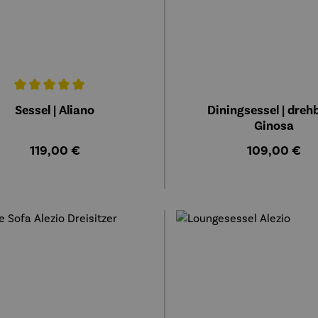
chnittliche Bewertung von 5 von 5 Sternen
Sessel | Aliano
Diningsessel | dreh
Ginosa
Regulärer Preis:
Regulärer Pr
119,00 €
109,00 €