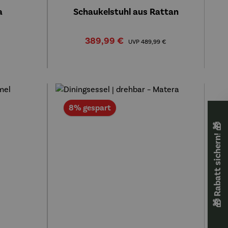
a
Schaukelstuhl aus Rattan
s:
Verkaufspreis:
Regulärer Preis:
389,99 €
UVP
489,99 €
Rabatt
8% gespart
🎁 Rabatt sichern! 🎁