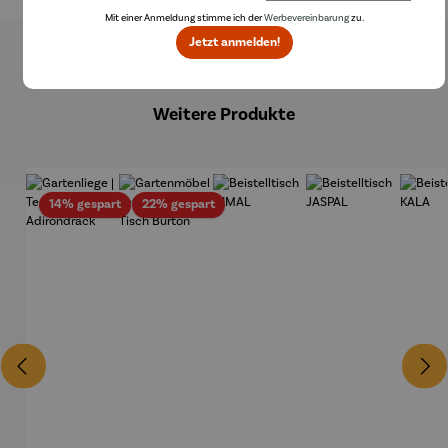
Mit einer Anmeldung stimme ich der
Werbevereinbarung
zu.
Jetzt anmelden!
Produktgalerie überspringen
Weitere Produkte
Rabatt
Rabatt
14% gespart
22% gespart