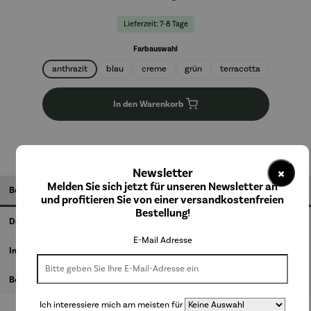
Lieferzeit: 7-8 Tage
auswählen
Farbauswahl
anthrazit
blau
creme
grün
terracotta
In den Warenkorb
×
Newsletter
Melden Sie sich jetzt für unseren Newsletter an
Beschreibung
und profitieren Sie von einer versandkostenfreien
Bestellung!
Details
E-Mail Adresse
Informationen zum Hersteller
Bewertungen
Ich interessiere mich am meisten für