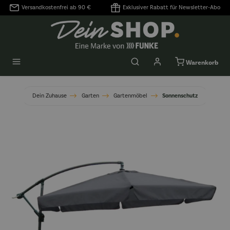
Versandkostenfrei ab 90 €
Exklusiver Rabatt für Newsletter-Abo
alt springen
Warenkorb
Dein Zuhause
Garten
Gartenmöbel
Sonnenschutz
Bildergalerie überspringen