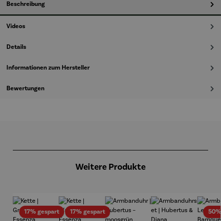
Beschreibung
Videos
Details
Informationen zum Hersteller
Bewertungen
Produktgalerie überspringen
Weitere Produkte
Rabatt
Rabatt
17% gespart
17% gespart
50%