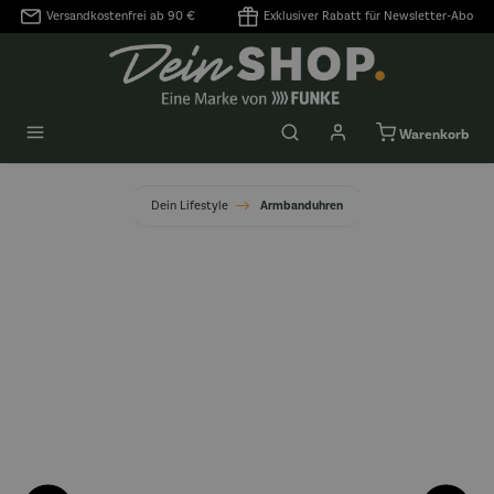
Versandkostenfrei ab 90 €
Exklusiver Rabatt für Newsletter-Abo
alt springen
Warenkorb
Dein Lifestyle
Armbanduhren
Bildergalerie überspringen