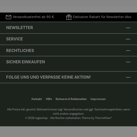
Versandkostenfrei ab 90 €
Exklusiver Rabatt für Newsletter-Abo
NEWSLETTER
SERVICE
RECHTLICHES
SICHER EINKAUFEN
FOLGE UNS UND VERPASSE KEINE AKTION!
Kontakt
Hilfe
Retouren & Reklamation
Impressum
Alle Preise inkl. gesetzl. Mehrwertsteuer zzgl.
Versandkosten
und ggf. Nachnahmegebühren, wenn
nicht anders angegeben.
© 2026 regioshop - Alle Rechte vorbehalten. Theme by
ThemeWare®