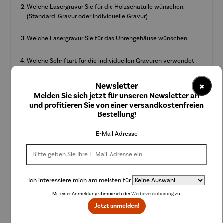
Welche Lasergravur Sie für die Holzschatulle wünschen.
(Standard-Gravur oder Individuelle Gravur)
Welche Lasergravur Sie für das Uhrengehäuse wünschen.
Welche Schriftart für die individuellen Gravuren verwendet
werden soll.
×
Newsletter
Kein Umtausch oder Rücknahme bei Designprodukten mit Gravur
Melden Sie sich jetzt für unseren Newsletter an
möglich!
und profitieren Sie von einer versandkostenfreien
Bestellung!
Auswahl Gratis Kette
E-Mail Adresse
Auswahl Standard Gravur Holzschatulle
(+25,00 €)
Ich interessiere mich am meisten für
Mit einer Anmeldung stimme ich der
Werbevereinbarung
zu.
Textfeld für Individuelle Gravur Holzschatulle
(+25,00 €)
Jetzt anmelden!