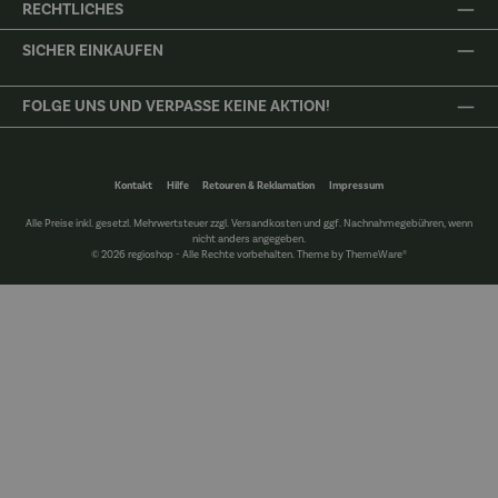
RECHTLICHES
SICHER EINKAUFEN
FOLGE UNS UND VERPASSE KEINE AKTION!
Kontakt
Hilfe
Retouren & Reklamation
Impressum
Alle Preise inkl. gesetzl. Mehrwertsteuer zzgl.
Versandkosten
und ggf. Nachnahmegebühren, wenn
nicht anders angegeben.
© 2026 regioshop - Alle Rechte vorbehalten. Theme by
ThemeWare®