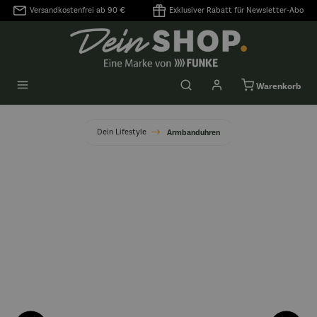
Versandkostenfrei ab 90 €
Exklusiver Rabatt für Newsletter-Abo
alt springen
Warenkorb
Dein Lifestyle
Armbanduhren
Bildergalerie überspringen