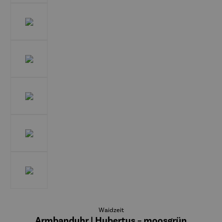
Waidzeit
Armbanduhr | Hubertus – moosgrün