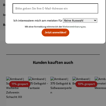
Details
Informationen zum Hersteller
Ich interessiere mich am meisten für
Bewertungen
Mit einer Anmeldung stimme ich der
Werbevereinbarung
zu.
Jetzt anmelden!
Produktgalerie überspringen
Kunden kauften auch
Rabatt
Rabatt
11% gespart
10% gespart