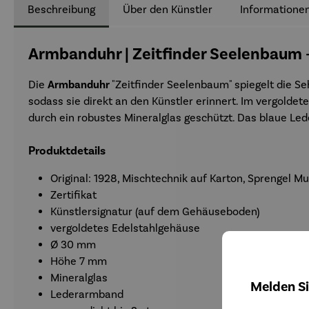
Beschreibung
Über den Künstler
Informationen
Armbanduhr | Zeitfinder Seelenbaum 
Die
Armbanduhr
"Zeitfinder Seelenbaum" spiegelt die S
sodass sie direkt an den Künstler erinnert. Im vergolde
durch ein robustes Mineralglas geschützt. Das blaue L
Produktdetails
Original: 1928, Mischtechnik auf Karton, Sprengel 
Zertifikat
Künstlersignatur (auf dem Gehäuseboden)
vergoldetes Edelstahlgehäuse
Ø 30 mm
Höhe 7 mm
Mineralglas
Melden Si
Lederarmband