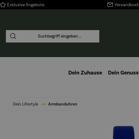
Exklusive Angebote
Versandkoste
springen
Zur Hauptnavigation springen
Dein Zuhause
Dein Genuss
Dein Lifestyle
Armbanduhren
Bildergalerie überspringen