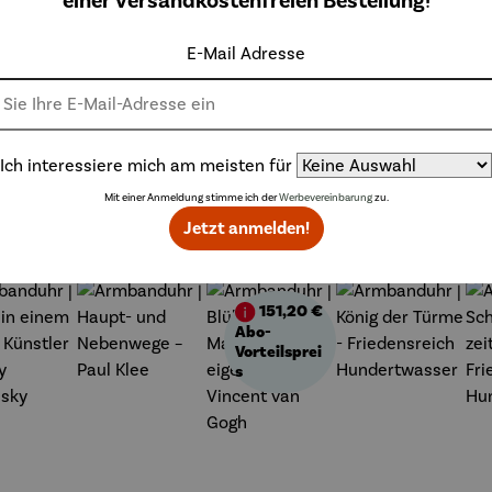
einer versandkostenfreien Bestellung!
E-Mail Adresse
Ich interessiere mich am meisten für
Mit einer Anmeldung stimme ich der
Werbevereinbarung
zu.
Weitere Produkte
Jetzt anmelden!
151,20 €
Abo-
Vorteilsprei
s