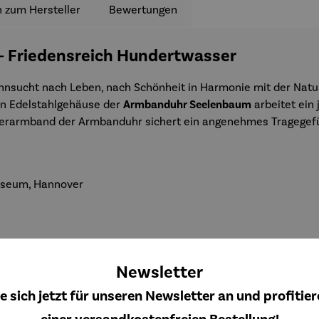
 zum Hersteller
Bewertungen
– Friedensreich Hundertwasser
ehnsucht nach Leben, nach Schönheit in Harmonie mit der Natur
ten Edelstahlgehäuse der
Armbanduhr Seelenbaum
arbeitet ein 
ederarmband der Armbanduhr sichert ein angenehmes Tragegefü
Museum, Hannover
Newsletter
e sich jetzt für unseren Newsletter an und profitier