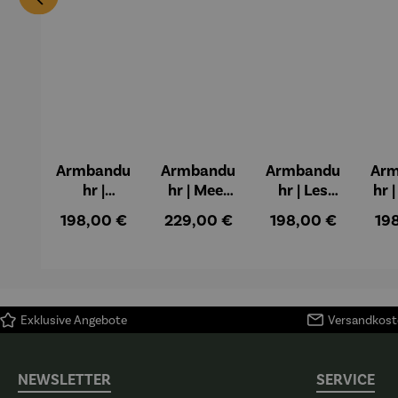
Armbandu
Armbandu
Armbandu
Ar
hr |
hr | Meer
hr | Les
hr 
Künstler
mit zwei
Nymphéas
in
Regulärer Preis:
Regulärer Preis:
Regulärer Preis:
Reg
198,00 €
229,00 €
198,00 €
19
Mondrian
kleinen
– Claude
Kr
– Tableau
Dampfern
Monet
Kü
Nr. IV
– Emil
Wa
Nolde
Kan
Exklusive Angebote
Versandkoste
NEWSLETTER
SERVICE