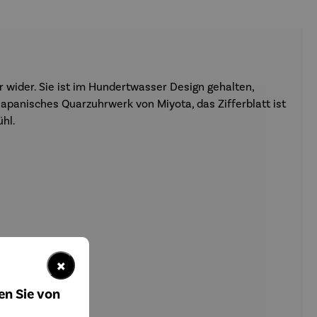
 wider. Sie ist im Hundertwasser Design gehalten,
japanisches Quarzuhrwerk von Miyota, das Zifferblatt ist
hl.
×
en Sie von