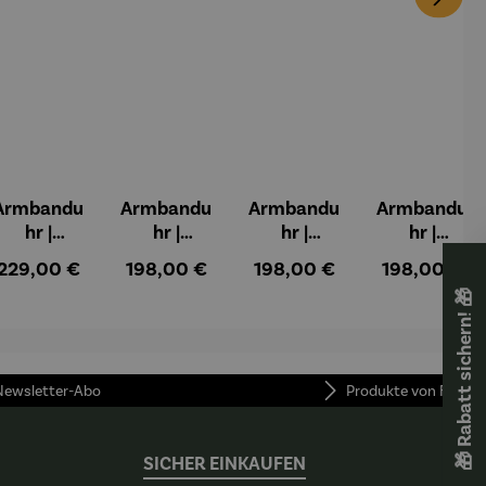
Armbandu
Armbandu
Armbandu
Armbandu
hr |
hr |
hr |
hr |
Schönheit
Tempelvie
Irisbeet in
Gustav
:
Regulärer Preis:
Regulärer Preis:
Regulärer Preis:
Regulärer Pr
229,00 €
198,00 €
198,00 €
198,00 €
ist zeitlos
rtel von
Monets
Klimt –
🎁 Rabatt sichern! 🎁
–
Pert –
Garten –
Lebensbau
Friedensre
Paul Klee
Claude
m
ich
Monet
Hundertw
 Newsletter-Abo
Produkte von FUNKE
asser
SICHER EINKAUFEN